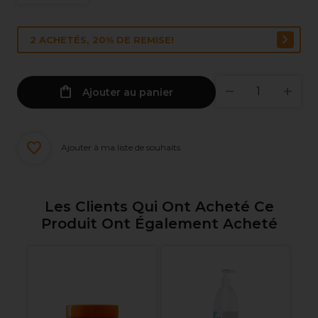
2 ACHETÉS, 20% DE REMISE!
Ajouter au panier
Ajouter à ma liste de souhaits
Les Clients Qui Ont Acheté Ce
Produit Ont Également Acheté
XP
Ra
nt
P