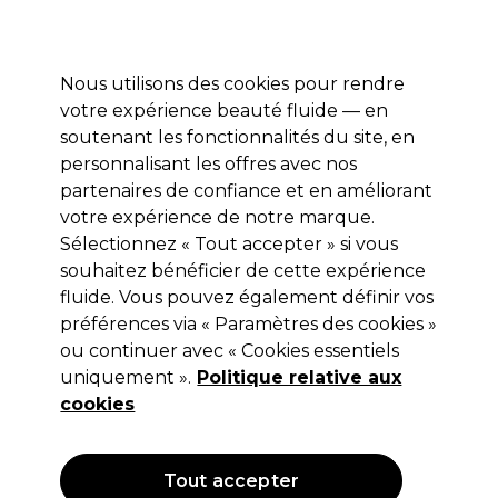
Profitez de 10 % de remise* sur votre première commande pro duo. Avec le code:
PRO10
Nous utilisons des cookies pour rendre
Se connecter
votre expérience beauté fluide — en
soutenant les fonctionnalités du site, en
Marques
Bons plans
Coiffure
Electro et Matériel
Equipem
personnalisant les offres avec nos
Livraison et délais
partenaires de confiance et en améliorant
lire la suite
votre expérience de notre marque.
Sélectionnez « Tout accepter » si vous
S-PRO
souhaitez bénéficier de cette expérience
S-PRO Shampooing Argan 1L
fluide. Vous pouvez également définir vos
préférences via « Paramètres des cookies »
(
1
)
ou continuer avec « Cookies essentiels
6,65 €
uniquement ».
Hors TVA
(TARIF PROFESSIONNEL)
Politique relative aux
(
7,98 €
TVA incluse)
| 0.67 € pour 100ml
cookies
OFFRE
Tout accepter