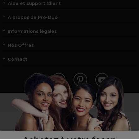
Aide et support Client
À propos de Pro-Duo
Informations légales
Nos Offres
Contact
Vous n’êtes pas un professionnel ?
Visitez notre site pour
les particuliers
!