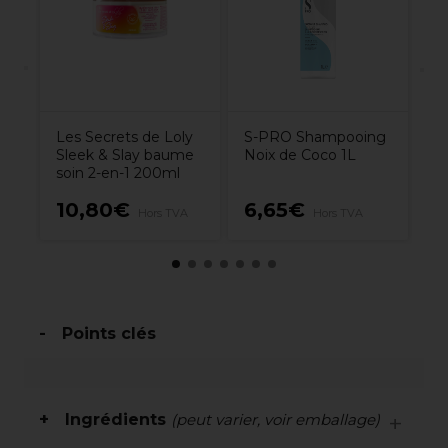
7.
Les Secrets de Loly
S-PRO Shampooing
Sleek & Slay baume
Noix de Coco 1L
soin 2-en-1 200ml
10,80€
6,65€
7
Hors TVA
Hors TVA
Points clés
Ingrédients
(peut varier, voir emballage)