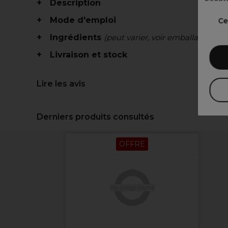
Description
Mode d'emploi
Ce
Ingrédients
(peut varier, voir emballage)
Livraison et stock
Lire les avis
Derniers produits consultés
OFFRE