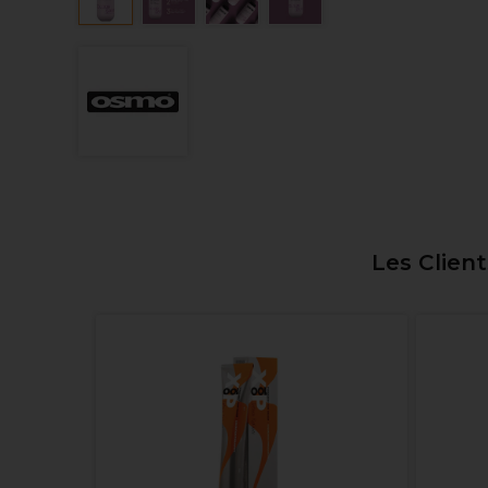
Les Clien
ation
édois