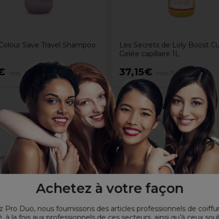
olour Save Travel Shampoo
Les Secrets de Loly Boost Cu
Gelée capillaire 1L
€
37,15€
Hors TVA
Hors TVA
és
s UV et vitamine E
Achetez à votre façon
 Pro Duo, nous fournissons des articles professionnels de coiffu
, à la fois aux professionnels de ces secteurs, ainsi qu’à ceux sou