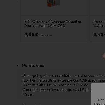
XP100 Intense Radiance Coloration
Osmo C
Permanente 100ml 7.0C
100ml
7,65€
3,45
Hors TVA
Points clés
Shampoing doux sans sulfate pour cheveux color
Contient le système anti-fade OSMO® avec filtre
Extraits d'Absolue de Rose et d'Huile de Lin
Pour des cheveux naturels ou synthétiques
Vegan
Chez
beauté