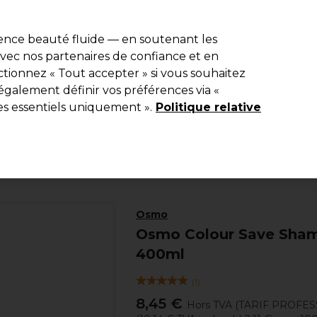
e 10 % de remise* sur votre première commande pro duo. Avec le c
ience beauté fluide — en soutenant les
 avec nos partenaires de confiance et en
Rechercher
tionnez « Tout accepter » si vous souhaitez
Equipement de salon
Beauté
Hommes
Inspirations
Les Pri
également définir vos préférences via «
es essentiels uniquement ».
Politique relative
Coiffure
Soins Capillaires
Shampooing
Osmo
Osmo Colour Save Sham
400ml
(
1
)
8,45 €
Hors TVA
(TARIF PROFES