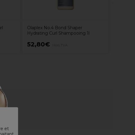
rl
Olaplex No.4 Bond Shaper
Hydrating Curl Shampooing 1l
52,80€
26,50
Hors TVA
re et
haitant