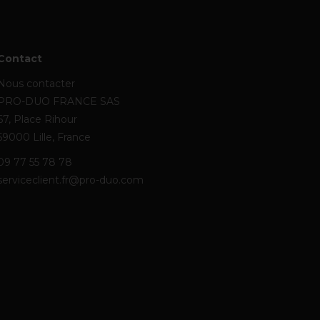
Contact
Nous contacter
PRO-DUO FRANCE SAS
67, Place Rihour
59000 Lille, France
09 77 55 78 78
serviceclient.fr@pro-duo.com