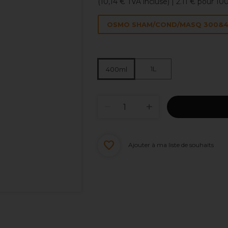
(
10,14 €
TVA incluse)
| 2.11 € pour 10
OSMO SHAM/COND/MASQ 300&40
1L
400ml
Ajouter à ma liste de souhaits