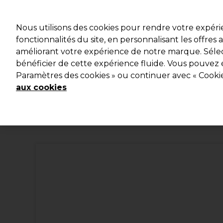
Profitez d
Nous utilisons des cookies pour rendre votre expér
fonctionnalités du site, en personnalisant les offres
améliorant votre expérience de notre marque. Sélec
Marques
Bons plans
Coiffure
Electro et Matériel
bénéficier de cette expérience fluide. Vous pouvez 
Paramètres des cookies » ou continuer avec « Cooki
Livraison et délais
lire la suite
aux cookies