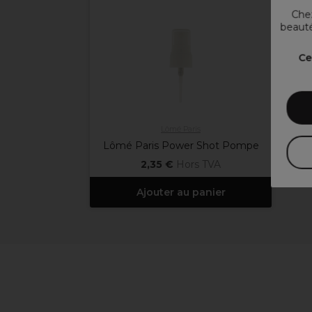
Chez
beauté
Ce
Lômé Paris
Lômé Paris Power Shot Pompe
2,35 €
Hors TVA
Ajouter au panier