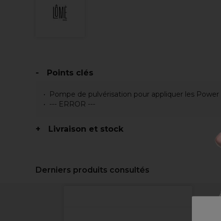
Points clés
Pompe de pulvérisation pour appliquer les Power
--- ERROR ---
Livraison et stock
Derniers produits consultés