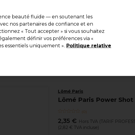
e 10 % de remise* sur votre première commande pro duo. Avec le c
ience beauté fluide — en soutenant les
 avec nos partenaires de confiance et en
Rechercher
tionnez « Tout accepter » si vous souhaitez
Equipement de salon
Beauté
Hommes
Inspirations
Les Pri
également définir vos préférences via «
es essentiels uniquement ».
Politique relative
Coiffure
Soins Capillaires
Shampooing
Lômé Paris
Lômé Paris Power Sho
(
0
)
2,35 €
Hors TVA
(TARIF PROFES
(
2,82 €
TVA incluse)