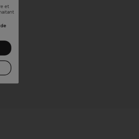
re et
haitant
nde