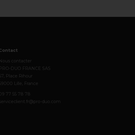
Contact
Nous contacter
PRO-DUO FRANCE SAS
67, Place Rihour
59000 Lille, France
09 77 55 78 78
serviceclient.fr@pro-duo.com