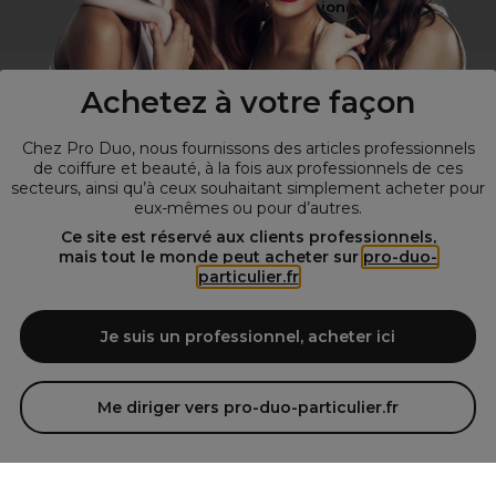
Vous n’êtes pas un professionnel ?
Visitez notre site pour
les particuliers
!
Achetez à votre façon
Chez Pro Duo, nous fournissons des articles professionnels
de coiffure et beauté, à la fois aux professionnels de ces
secteurs, ainsi qu’à ceux souhaitant simplement acheter pour
eux-mêmes ou pour d’autres.
Ce site est réservé aux clients professionnels,
mais tout le monde peut acheter sur
pro-duo-
particulier.fr
© Tous droits réservés © Pro-Duo
2026
Spécialiste de la coiffure et de la beauté, nous vous proposons une
large sélection de produits professionnels pour la coiffure et
Je suis un professionnel, acheter ici
l'esthétique autour d'un choix de grandes marques qui font de Pro-
Duo le fournisseur incontournable des salons de coiffure et instituts
de beauté! Notre gamme de produits s’adresse également à tous ceux
Me diriger vers pro-duo-particulier.fr
qui sont à la recherche de produits et d'accessoires de coiffure et de
matériel esthétique de qualité.