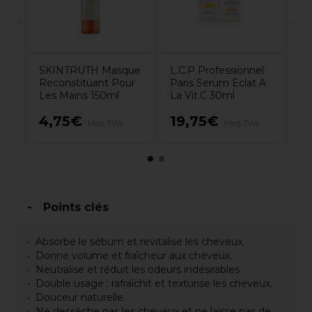
SKINTRUTH Masque
L.C.P Professionnel
Reconstituant Pour
Paris Serum Eclat A
Les Mains 150ml
La Vit.C 30ml
4,75€
19,75€
1
Hors TVA
Hors TVA
Points clés
Absorbe le sébum et revitalise les cheveux.
Donne volume et fraîcheur aux cheveux.
Neutralise et réduit les odeurs indésirables.
Double usage : rafraîchit et texturise les cheveux.
Douceur naturelle.
Ne dessèche pas les cheveux et ne laisse pas de