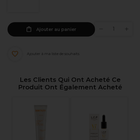
Ajouter au panier
Ajouter à ma liste de souhaits
Les Clients Qui Ont Acheté Ce
Produit Ont Également Acheté
W
ml
M
3