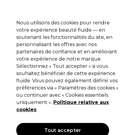
Profitez de 10 % de remise* sur votre première commande pro duo. Avec le code:
PRO10
Nous utilisons des cookies pour rendre
Se connecter
votre expérience beauté fluide — en
soutenant les fonctionnalités du site, en
Marques
Bons plans
Coiffure
Electro et Matériel
Equipem
personnalisant les offres avec nos
Livraison et délais
partenaires de confiance et en améliorant
lire la suite
votre expérience de notre marque.
Sélectionnez « Tout accepter » si vous
Professional by Fama
souhaitez bénéficier de cette expérience
Professional by Fama Wondher Like
fluide. Vous pouvez également définir vos
préférences via « Paramètres des cookies »
a Shot Brume de Shampooing Sec
ou continuer avec « Cookies essentiels
150ml
uniquement ».
Politique relative aux
cookies
(
0
)
12,45 €
Hors TVA
(TARIF PROFESSIONNEL)
(
14,94 €
TVA incluse)
| 8.30 € pour 100ml
Tout accepter