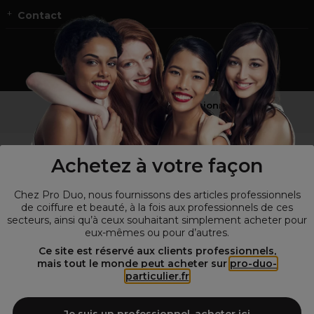
Contact
Vous n’êtes pas un professionnel ?
Visitez notre site pour
les particuliers
!
Achetez à votre façon
Chez Pro Duo, nous fournissons des articles professionnels
de coiffure et beauté, à la fois aux professionnels de ces
secteurs, ainsi qu’à ceux souhaitant simplement acheter pour
eux-mêmes ou pour d’autres.
Ce site est réservé aux clients professionnels,
mais tout le monde peut acheter sur
pro-duo-
particulier.fr
© Tous droits réservés © Pro-Duo
2026
Spécialiste de la coiffure et de la beauté, nous vous proposons une
large sélection de produits professionnels pour la coiffure et