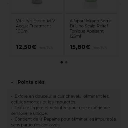
Vitality's Essential V
Alfaparf Milano Semi
Acqua Treatment
Di Lino Scalp Relief
100ml
Tonique Apaisant
125ml
12,50€
15,80€
1
Hors TVA
Hors TVA
Points clés
Exfolie en douceur le cuir chevelu, éliminant les
cellules mortes et les impuretés.
Texture légère et veloutée pour une expérience
sensorielle unique.
Contient de la Papaïne pour éliminer les impuretés
sans particules abrasives.