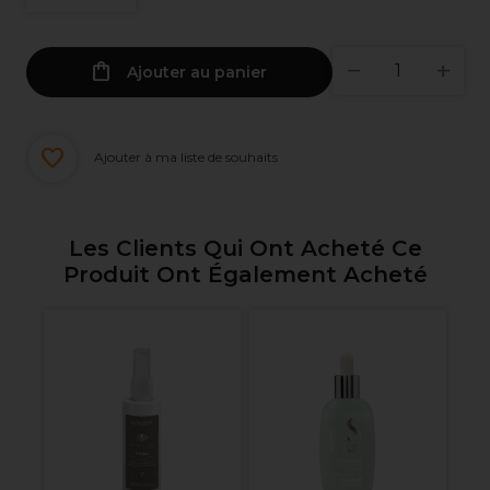
Ajouter au panier
Ajouter à ma liste de souhaits
Les Clients Qui Ont Acheté Ce
Produit Ont Également Acheté
nel
Al
-
Di
d
R
G
1