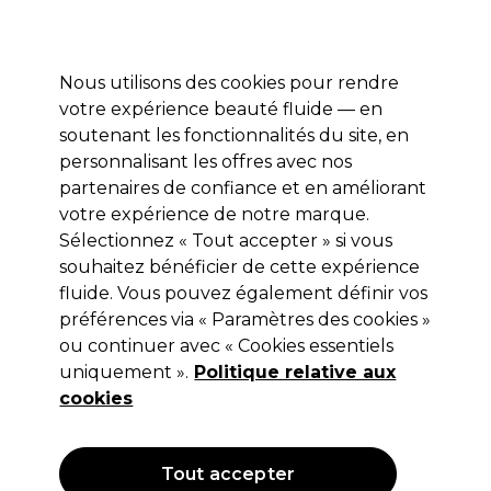
Profitez de 10 % de remise* sur votre première commande pro duo. Avec le code:
PRO10
Nous utilisons des cookies pour rendre
Se connecter
votre expérience beauté fluide — en
soutenant les fonctionnalités du site, en
Marques
Bons plans
Coiffure
Electro et Matériel
Equipem
personnalisant les offres avec nos
Livraison et délais
partenaires de confiance et en améliorant
lire la suite
votre expérience de notre marque.
Sélectionnez « Tout accepter » si vous
Vitality's
souhaitez bénéficier de cette expérience
Vitality's Care & Scalp Peeling
fluide. Vous pouvez également définir vos
préférences via « Paramètres des cookies »
Enzymatique 150ml
ou continuer avec « Cookies essentiels
(
0
)
uniquement ».
Politique relative aux
15,75 €
cookies
Hors TVA
(TARIF PROFESSIONNEL)
(
18,90 €
TVA incluse)
Tout accepter