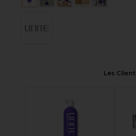
Les Clien
resh