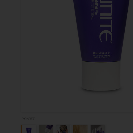
P041531