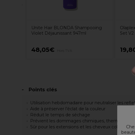
Unite Hair BLONDA Shampooing
Olaple
Violet Déjaunissant 947ml
Set V2
48,05€
19,8
Hors TVA
Points clés
Utilisation hebdomadaire pour neutraliser les refl
Aide à préserver l’éclat de la couleur
Réduit le temps de séchage
Prévient les dommages chimiques, thermiques e
Sûr pour les extensions et les cheveux colorés.
Chez
beauté