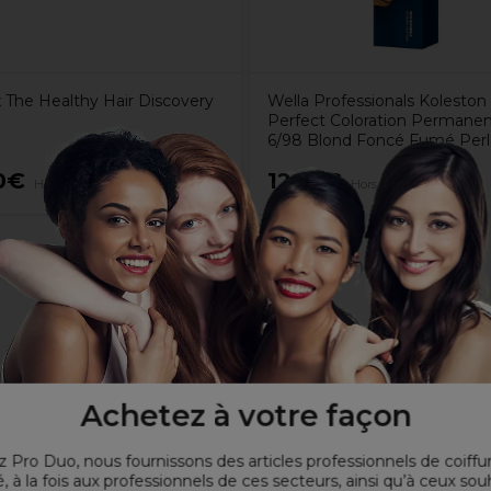
x The Healthy Hair Discovery
Wella Professionals Koleston
Perfect Coloration Permane
6/98 Blond Foncé Fumé Per
0€
12,10€
Hors TVA
Hors TVA
ets jaunes sur cheveux blonds, gris ou méchés
Achetez à votre façon
t mécaniques futurs
 Pro Duo, nous fournissons des articles professionnels de coiffu
, à la fois aux professionnels de ces secteurs, ainsi qu’à ceux sou