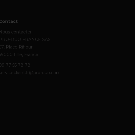
Contact
Nous contacter
PRO-DUO FRANCE SAS
67, Place Rihour
59000 Lille, France
09 77 55 78 78
serviceclient.fr@pro-duo.com