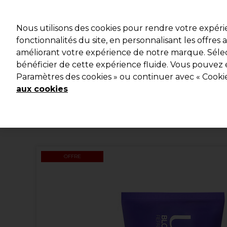
Profitez d
Nous utilisons des cookies pour rendre votre expér
fonctionnalités du site, en personnalisant les offres
améliorant votre expérience de notre marque. Sélec
Marques
Bons plans
Coiffure
Electro et Matériel
bénéficier de cette expérience fluide. Vous pouvez 
Paramètres des cookies » ou continuer avec « Cooki
Livraison et délais
lire la suite
aux cookies
OFFRE