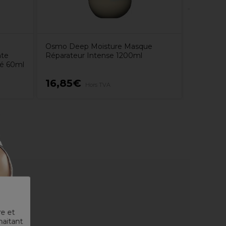
Osmo Deep Moisture Masque
nte
Réparateur Intense 1200ml
lé 60ml
16,85€
30,10
Hors TVA
re et
haitant