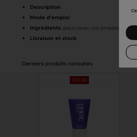
Description
Ce
Mode d'emploi
Ingrédients
(peut varier, voir emballage)
Livraison et stock
Derniers produits consultés
OFFRE