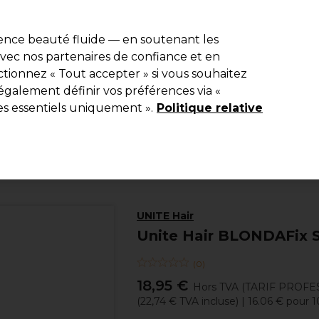
e 10 % de remise* sur votre première commande pro duo. Avec le c
ience beauté fluide — en soutenant les
 avec nos partenaires de confiance et en
Rechercher
tionnez « Tout accepter » si vous souhaitez
Equipement de salon
Beauté
Hommes
Inspirations
Les Pri
également définir vos préférences via «
es essentiels uniquement ».
Politique relative
Coiffure
Soins Capillaires
Masques cheveux
UNITE Hair
Unite Hair BLONDAFix S
(
0
)
18,95 €
Hors TVA
(TARIF PROFE
(
22,74 €
TVA incluse)
| 16.06 € pour 