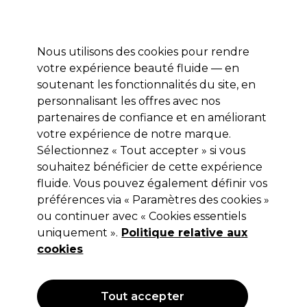
Profitez de 10 % de remise* sur votre première commande pro duo. Avec le code:
PRO10
Nous utilisons des cookies pour rendre
Se connecter
votre expérience beauté fluide — en
soutenant les fonctionnalités du site, en
Marques
Bons plans
Coiffure
Electro et Matériel
Equipem
personnalisant les offres avec nos
Livraison et délais
partenaires de confiance et en améliorant
lire la suite
votre expérience de notre marque.
Sélectionnez « Tout accepter » si vous
Sebastian Professional
souhaitez bénéficier de cette expérience
Sebastian Professional Hydre
fluide. Vous pouvez également définir vos
préférences via « Paramètres des cookies »
Masque Traitement 500ml
ou continuer avec « Cookies essentiels
(
0
)
uniquement ».
Politique relative aux
30,60 €
cookies
51,00 €
Hors TVA
(TARIF PROFESSIONNEL)
(
36,72 €
TVA incluse)
| 6.12 € pour 100ml
Tout accepter
OFFRE