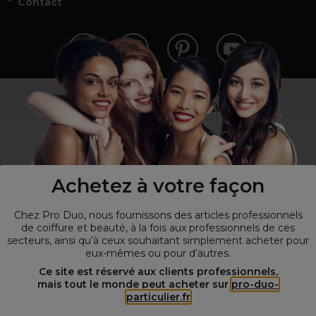
Contact
Vous n’êtes pas un professionnel ?
Visitez notre site pour
les particuliers
!
Achetez à votre façon
Chez Pro Duo, nous fournissons des articles professionnels
de coiffure et beauté, à la fois aux professionnels de ces
secteurs, ainsi qu’à ceux souhaitant simplement acheter pour
eux-mêmes ou pour d’autres.
© Tous droits réservés © Pro-Duo
2026
Ce site est réservé aux clients professionnels,
mais tout le monde peut acheter sur
pro-duo-
Spécialiste de la coiffure et de la beauté, nous vous proposons une
particulier.fr
large sélection de produits professionnels pour la coiffure et
l'esthétique autour d'un choix de grandes marques qui font de Pro-