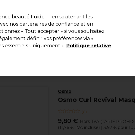
e 10 % de remise* sur votre première commande pro duo. Avec le c
ience beauté fluide — en soutenant les
 avec nos partenaires de confiance et en
Rechercher
tionnez « Tout accepter » si vous souhaitez
Equipement de salon
Beauté
Hommes
Inspirations
Les Pri
également définir vos préférences via «
es essentiels uniquement ».
Politique relative
Coiffure
Soins Capillaires
Masques cheveux
Osmo
Osmo Curl Revival Mas
(
0
)
9,80 €
Hors TVA
(TARIF PROFE
(
11,76 €
TVA incluse)
| 3.92 € pour 1