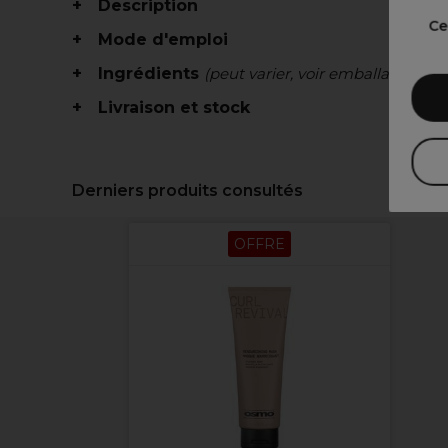
Description
Ce
Mode d'emploi
Ingrédients
(peut varier, voir emballage)
Livraison et stock
Derniers produits consultés
OFFRE