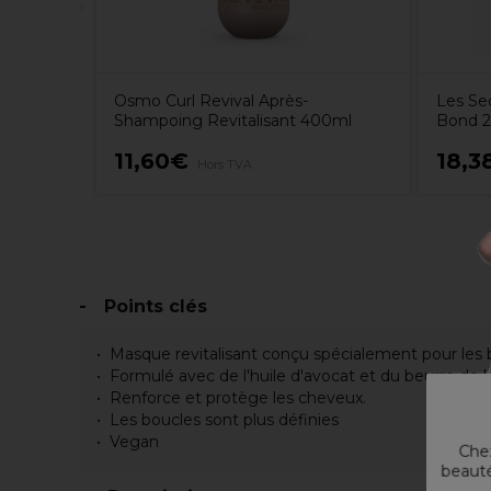
Osmo Curl Revival Après-
Les Se
Shampoing Revitalisant 400ml
Bond 
11,60€
18,3
Hors TVA
Points clés
Masque revitalisant conçu spécialement pour les 
Formulé avec de l'huile d'avocat et du beurre de k
Renforce et protège les cheveux.
Les boucles sont plus définies
Vegan
Chez
beauté