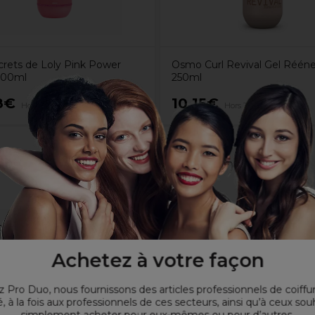
crets de Loly Pink Power
Osmo Curl Revival Gel Rééne
200ml
250ml
8€
10,15€
Hors TVA
Hors TVA
boucles
arité
Achetez à votre façon
 Pro Duo, nous fournissons des articles professionnels de coiffu
, à la fois aux professionnels de ces secteurs, ainsi qu’à ceux sou