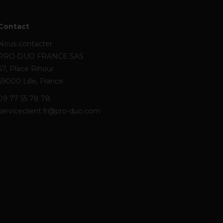
Contact
Nous contacter
PRO-DUO FRANCE SAS
67, Place Rihour
59000 Lille, France
09 77 55 78 78
serviceclient.fr@pro-duo.com