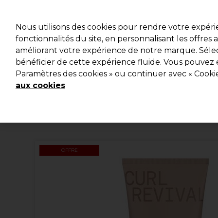
Profitez d
Nous utilisons des cookies pour rendre votre expér
fonctionnalités du site, en personnalisant les offres
améliorant votre expérience de notre marque. Sélec
Marques
Bons plans
Coiffure
Electro et Matériel
bénéficier de cette expérience fluide. Vous pouvez 
Paramètres des cookies » ou continuer avec « Cooki
Livraison et délais
lire la suite
aux cookies
OFFRE