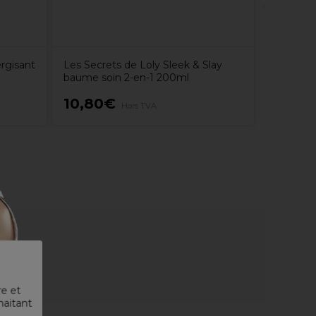
rgisant
Les Secrets de Loly Sleek & Slay
baume soin 2-en-1 200ml
10,80€
11,95
Hors TVA
re et
haitant