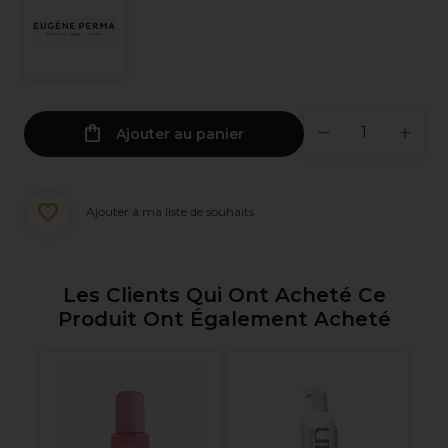
Ajouter au panier
Ajouter à ma liste de souhaits
Les Clients Qui Ont Acheté Ce
Produit Ont Également Acheté
E
Es
Ba