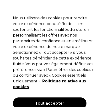
Profitez de 10 % de remise* sur votre première commande pro duo. Avec le code:
PRO10
Nous utilisons des cookies pour rendre
Se connecter
votre expérience beauté fluide — en
soutenant les fonctionnalités du site, en
Marques
Bons plans
Coiffure
Electro et Matériel
Equipem
personnalisant les offres avec nos
Livraison et délais
partenaires de confiance et en améliorant
lire la suite
votre expérience de notre marque.
Sélectionnez « Tout accepter » si vous
Eugène Perma Professionnel
souhaitez bénéficier de cette expérience
Eugène Perma Essentiel Serum
fluide. Vous pouvez également définir vos
préférences via « Paramètres des cookies »
Keratin Nutrition 200ml
ou continuer avec « Cookies essentiels
(
0
)
uniquement ».
Politique relative aux
19,10 €
cookies
Hors TVA
(TARIF PROFESSIONNEL)
(
22,92 €
TVA incluse)
| 9.55 € pour 100ml
Tout accepter