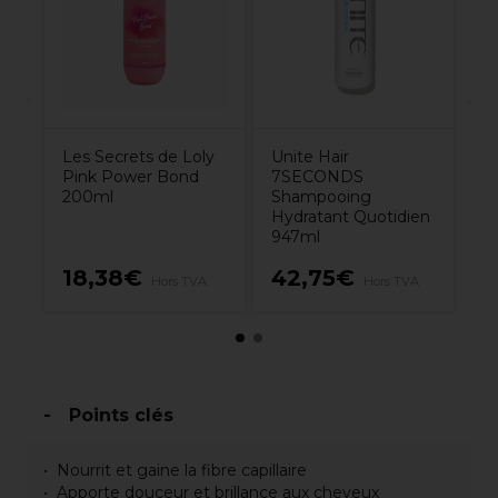
Cl
Les Secrets de Loly
Unite Hair
Pink Power Bond
7SECONDS
200ml
Shampooing
Hydratant Quotidien
947ml
rs
18,38€
42,75€
1
Hors TVA
Hors TVA
Points clés
Nourrit et gaine la fibre capillaire
Apporte douceur et brillance aux cheveux