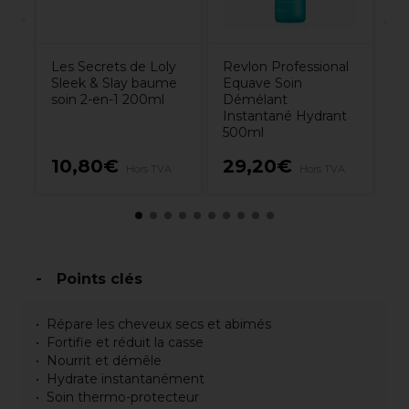
Les Secrets de Loly
Revlon Professional
Sleek & Slay baume
Equave Soin
soin 2-en-1 200ml
Démélant
Instantané Hydrant
500ml
10,80€
29,20€
3
Hors TVA
Hors TVA
Points clés
Répare les cheveux secs et abimés
Fortifie et réduit la casse
Nourrit et démêle
Hydrate instantanément
Soin thermo-protecteur