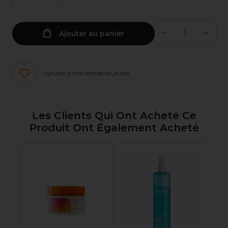
Ajouter au panier
Ajouter à ma liste de souhaits
Les Clients Qui Ont Acheté Ce
Produit Ont Également Acheté
Le
Cr
l
A
dé