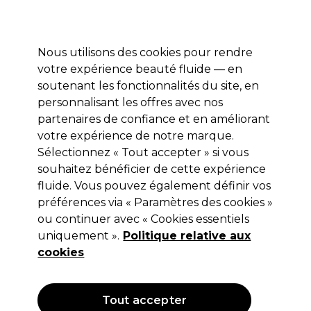
Profitez de 10 % de remise* sur votre première commande pro duo. Avec le code:
PRO10
Nous utilisons des cookies pour rendre
Se connecter
votre expérience beauté fluide — en
soutenant les fonctionnalités du site, en
Marques
Bons plans
Coiffure
Electro et Matériel
Equipem
personnalisant les offres avec nos
Livraison et délais
partenaires de confiance et en améliorant
lire la suite
votre expérience de notre marque.
Sélectionnez « Tout accepter » si vous
Revlon
souhaitez bénéficier de cette expérience
Revlon Professional Uniqone
fluide. Vous pouvez également définir vos
préférences via « Paramètres des cookies »
Traitement Capillaire V2 150ml
ou continuer avec « Cookies essentiels
(
11
)
uniquement ».
Politique relative aux
8,50 €
cookies
Hors TVA
(TARIF PROFESSIONNEL)
(
10,20 €
TVA incluse)
| 5.67 € pour 100ml
Tout accepter