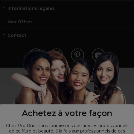
Informations légales
Nos Offres
Contact
Vous n’êtes pas un professionnel ?
Visitez notre site pour
les particuliers
!
Achetez à votre façon
Chez Pro Duo, nous fournissons des articles professionnels
de coiffure et beauté, à la fois aux professionnels de ces