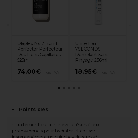
Olaplex No.2 Bond
Unite Hair
Perfector Perfecteur
7SECONDS
Des Liens Capillaires
Démêlant Sans
525ml
Rinçage 236ml
74,00€
18,95€
4
A
Hors TVA
Hors TVA
Points clés
Traitement du cuir chevelu réservé aux
professionnels pour hydrater et apaiser
instantanément un cuir chevelu stressé.