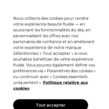
Profitez de 10 % de remise* sur votre première commande pro duo. Avec le code:
PRO10
Nous utilisons des cookies pour rendre
Se connecter
votre expérience beauté fluide — en
soutenant les fonctionnalités du site, en
Marques
Bons plans
Coiffure
Electro et Matériel
Equipem
personnalisant les offres avec nos
Livraison et délais
partenaires de confiance et en améliorant
lire la suite
votre expérience de notre marque.
Sélectionnez « Tout accepter » si vous
Olaplex
souhaitez bénéficier de cette expérience
Olaplex Pro Scalp Rebalancing
fluide. Vous pouvez également définir vos
préférences via « Paramètres des cookies »
Concentrate 10x4ml
ou continuer avec « Cookies essentiels
(
0
)
uniquement ».
Politique relative aux
42,00 €
cookies
Hors TVA
(TARIF PROFESSIONNEL)
(
50,40 €
TVA incluse)
| 10.24 € pour 100ml
Tout accepter