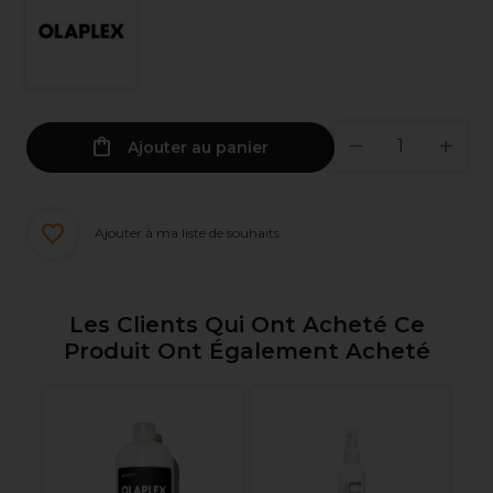
Ajouter au panier
Ajouter à ma liste de souhaits
Les Clients Qui Ont Acheté Ce
Produit Ont Également Acheté
Ol
Ré