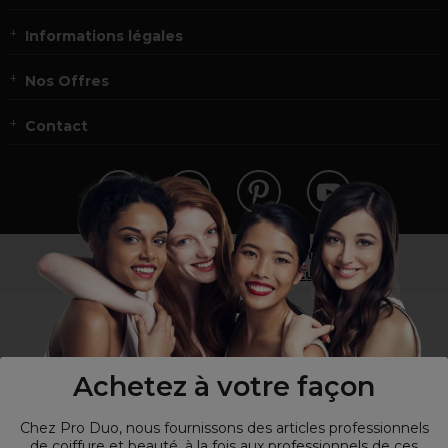
Informations légales
Nos Offres
Contact
Vous n’êtes pas un professionnel ?
Visitez notre site pour
les particuliers
!
Achetez à votre façon
Chez Pro Duo, nous fournissons des articles professionnels
de coiffure et beauté, à la fois aux professionnels de ces