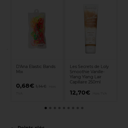
y
XP
Ra
P
7.
D'Ana Elastic Bands
Les Secrets de Loly
Mix
Smoothie Vanille-
Ylang Ylang Lair
Capillaire 250ml
0,68€
1,14€
Hors
12,70€
7
TVA
Hors TVA
Points clés