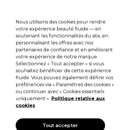
Profitez de 10 % de remise* sur votre première commande pro duo. Avec le code:
PRO10
Nous utilisons des cookies pour rendre
Se connecter
votre expérience beauté fluide — en
soutenant les fonctionnalités du site, en
Marques
Bons plans
Coiffure
Electro et Matériel
Equipem
personnalisant les offres avec nos
Livraison et délais
partenaires de confiance et en améliorant
lire la suite
votre expérience de notre marque.
Sélectionnez « Tout accepter » si vous
Les Secrets de Loly
souhaitez bénéficier de cette expérience
Les Secrets de Loly Smoothie Ananas
fluide. Vous pouvez également définir vos
préférences via « Paramètres des cookies »
Lait Capillaire 250ml
ou continuer avec « Cookies essentiels
(
0
)
uniquement ».
Politique relative aux
12,70 €
cookies
Hors TVA
(TARIF PROFESSIONNEL)
(
15,24 €
TVA incluse)
| 5.08 € pour 100ml
Tout accepter
OFFRE