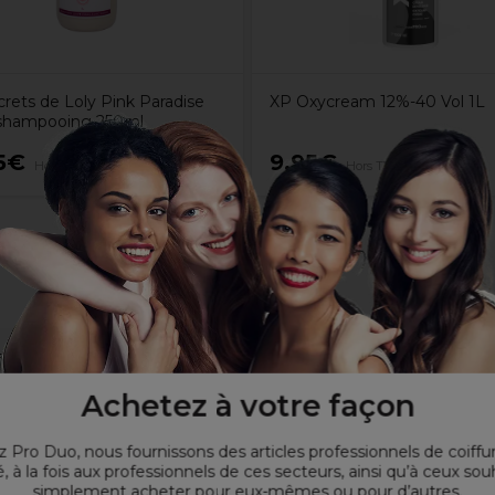
rets de Loly Pink Paradise
XP Oxycream 12%-40 Vol 1L
shampooing 250ml
5€
9,95€
Hors TVA
Hors TVA
fibre capillaire
ydratantes et gainantes.
Achetez à votre façon
 aide à renforcer la fibre capillaire
 Pro Duo, nous fournissons des articles professionnels de coiffu
, à la fois aux professionnels de ces secteurs, ainsi qu’à ceux sou
simplement acheter pour eux-mêmes ou pour d’autres.