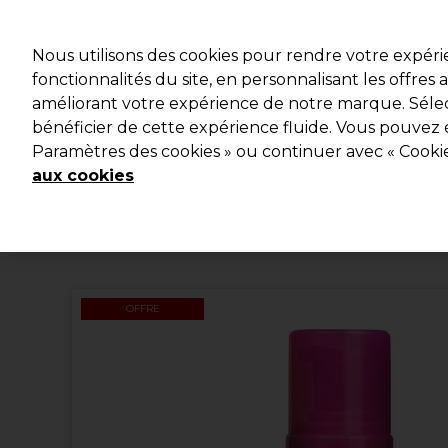
Profitez d
Nous utilisons des cookies pour rendre votre expér
fonctionnalités du site, en personnalisant les offres
améliorant votre expérience de notre marque. Sélec
Marques
Bons plans
Coiffure
Electro et Matériel
bénéficier de cette expérience fluide. Vous pouvez 
Paramètres des cookies » ou continuer avec « Cooki
Livraison et délais
lire la suite
aux cookies
OFFRE