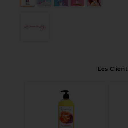
Les Clien
l Curl
310ml