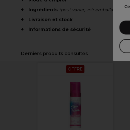
Ce
Ingrédients
(peut varier, voir emballage)
Livraison et stock
Informations de sécurité
Derniers produits consultés
OFFRE