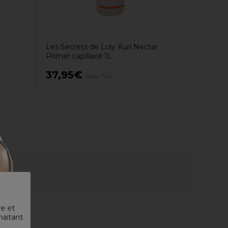
Les Secrets de Loly Kurl Nectar
Primer capillaire 1L
37,95€
32,45
Hors TVA
re et
haitant