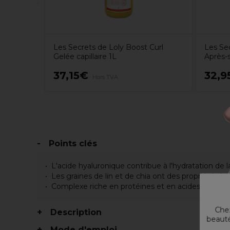
Les Secrets de Loly Boost Curl
Les Sec
Gelée capillaire 1L
Après-
37,15€
32,9
Hors TVA
Points clés
L'acide hyaluronique contribue à l'hydratation de la 
Les graines de lin et de chia ont des propriétés h
Complexe riche en protéines et en acides aminés qui
Chez
Description
beauté
Mode d'emploi