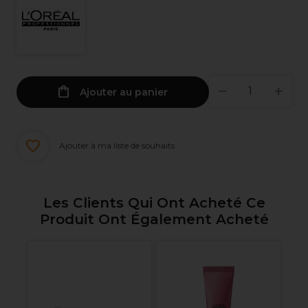
Ajouter au panier
Ajouter à ma liste de souhaits
Les Clients Qui Ont Acheté Ce
Produit Ont Également Acheté
nel
L'
ut
Sé
L