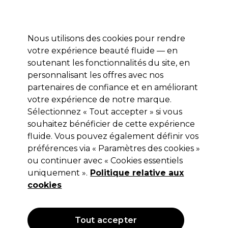
Profitez de 10 % de remise* sur votre première commande pro duo. Avec le code:
PRO10
Nous utilisons des cookies pour rendre
Se connecter
votre expérience beauté fluide — en
soutenant les fonctionnalités du site, en
Marques
Bons plans
Coiffure
Electro et Matériel
Equipem
personnalisant les offres avec nos
Livraison et délais
partenaires de confiance et en améliorant
lire la suite
votre expérience de notre marque.
Sélectionnez « Tout accepter » si vous
L'Oréal Professionnel
souhaitez bénéficier de cette expérience
L'Oréal Professionnel Série Expert
fluide. Vous pouvez également définir vos
préférences via « Paramètres des cookies »
Pro Longer Après-shampooing 750ml
ou continuer avec « Cookies essentiels
(
1
)
uniquement ».
Politique relative aux
26,85 €
cookies
Hors TVA
(TARIF PROFESSIONNEL)
(
32,22 €
TVA incluse)
| 3.58 € pour 100ml
Tout accepter