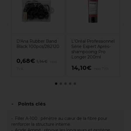
ml
1
D'Ana Rubber Band
L'Oréal Professionnel
Black 100pcs/282120
Série Expert Après-
shampooing Pro
Longer 200ml
0,68€
1,14€
Hors
14,10€
3
A
TVA
Hors TVA
Points clés
Filler A-100 : pénètre au cœur de la fibre pour
renforcer la structure interne.
Acide Aminé : rénove les longueurs et protège