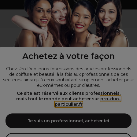
Vous n’êtes pas un professionnel ?
Visitez notre site pour
les particuliers
!
Achetez à votre façon
Chez Pro Duo, nous fournissons des articles professionnels
de coiffure et beauté, à la fois aux professionnels de ces
secteurs, ainsi qu’à ceux souhaitant simplement acheter pour
eux-mêmes ou pour d’autres.
© Tous droits réservés © Pro-Duo
2026
Ce site est réservé aux clients professionnels,
mais tout le monde peut acheter sur
pro-duo-
Spécialiste de la coiffure et de la beauté, nous vous proposons une
particulier.fr
large sélection de produits professionnels pour la coiffure et
l'esthétique autour d'un choix de grandes marques qui font de Pro-
Duo le fournisseur incontournable des salons de coiffure et instituts
Je suis un professionnel, acheter ici
de beauté! Notre gamme de produits s’adresse également à tous ceux
qui sont à la recherche de produits et d'accessoires de coiffure et de
matériel esthétique de qualité.