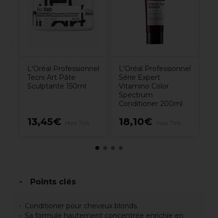
3
L'Oréal Professionnel
L'Oréal Professionnel
Tecni Art Pâte
Série Expert
Sculptante 150ml
Vitamino Color
Spectrum
Conditioner 200ml
13,45€
18,10€
4
Hors TVA
Hors TVA
Points clés
Conditioner pour cheveux blonds.
Sa formule hautement concentrée enrichie en