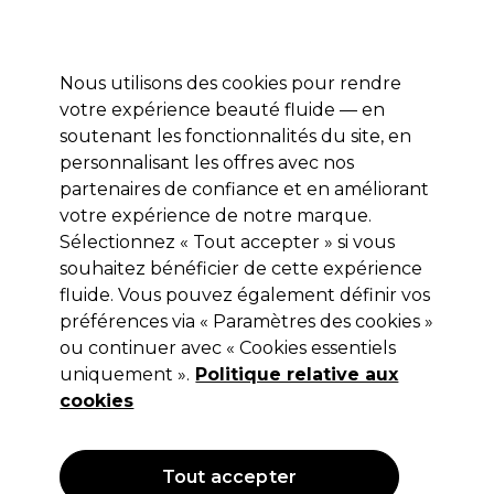
Profitez de 10 % de remise* sur votre première commande pro duo. Avec le code:
PRO10
Nous utilisons des cookies pour rendre
Se connecter
votre expérience beauté fluide — en
soutenant les fonctionnalités du site, en
Marques
Bons plans
Coiffure
Electro et Matériel
Equipem
personnalisant les offres avec nos
Livraison et délais
partenaires de confiance et en améliorant
lire la suite
votre expérience de notre marque.
Sélectionnez « Tout accepter » si vous
L'Oréal Professionnel
souhaitez bénéficier de cette expérience
L'Oréal Professionnel Série Expert
fluide. Vous pouvez également définir vos
préférences via « Paramètres des cookies »
Blondifier Après-shampooing 200ml
ou continuer avec « Cookies essentiels
(
0
)
uniquement ».
Politique relative aux
14,10 €
cookies
Hors TVA
(TARIF PROFESSIONNEL)
(
16,92 €
TVA incluse)
| 7.05 € pour 100ml
Tout accepter