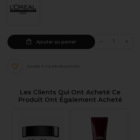
Ajouter au panier
Ajouter à ma liste de souhaits
Les Clients Qui Ont Acheté Ce
Produit Ont Également Acheté
nel
Ol
-
Tr
ut
Ré