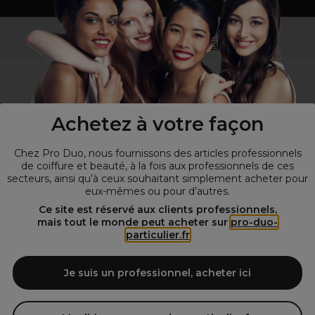
Vous n’êtes pas un professionnel ?
Visitez notre site pour
les particuliers
!
Achetez à votre façon
Chez Pro Duo, nous fournissons des articles professionnels
de coiffure et beauté, à la fois aux professionnels de ces
secteurs, ainsi qu’à ceux souhaitant simplement acheter pour
eux-mêmes ou pour d’autres.
© Tous droits réservés © Pro-Duo
2026
Ce site est réservé aux clients professionnels,
mais tout le monde peut acheter sur
pro-duo-
Spécialiste de la coiffure et de la beauté, nous vous proposons une
particulier.fr
large sélection de produits professionnels pour la coiffure et
l'esthétique autour d'un choix de grandes marques qui font de Pro-
Duo le fournisseur incontournable des salons de coiffure et instituts
Je suis un professionnel, acheter ici
de beauté! Notre gamme de produits s’adresse également à tous ceux
qui sont à la recherche de produits et d'accessoires de coiffure et de
matériel esthétique de qualité.