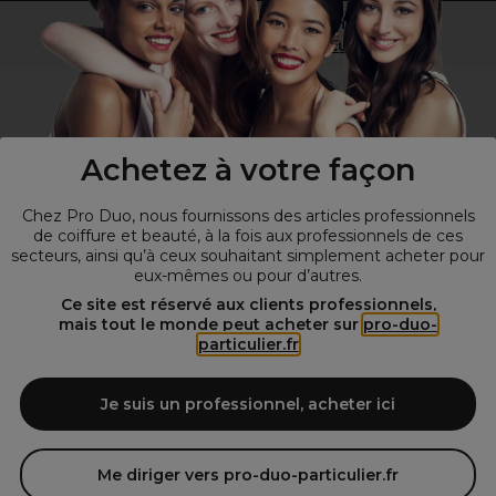
Vous n’êtes pas un professionnel ?
Visitez notre site pour
les particuliers
!
Achetez à votre façon
Chez Pro Duo, nous fournissons des articles professionnels
de coiffure et beauté, à la fois aux professionnels de ces
secteurs, ainsi qu’à ceux souhaitant simplement acheter pour
eux-mêmes ou pour d’autres.
© Tous droits réservés © Pro-Duo
2026
Ce site est réservé aux clients professionnels,
mais tout le monde peut acheter sur
pro-duo-
Spécialiste de la coiffure et de la beauté, nous vous proposons une
particulier.fr
large sélection de produits professionnels pour la coiffure et
l'esthétique autour d'un choix de grandes marques qui font de Pro-
Duo le fournisseur incontournable des salons de coiffure et instituts
Je suis un professionnel, acheter ici
de beauté! Notre gamme de produits s’adresse également à tous ceux
qui sont à la recherche de produits et d'accessoires de coiffure et de
matériel esthétique de qualité.
Me diriger vers pro-duo-particulier.fr