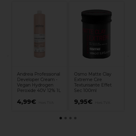
l
XP
nt
Ra
P
7.
Andreia Professional
Osmo Matte Clay
Developer Cream -
Extreme Cire
Vegan Hydrogen
Texturisante Effet
Peroxide 40V 12% 1L
Sec 100ml
4,99€
9,95€
7
Hors TVA
Hors TVA