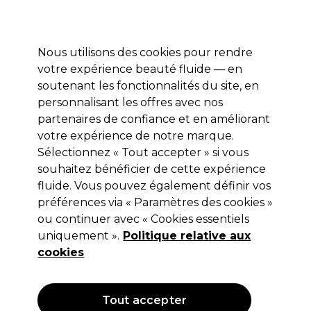
Profitez de 10 % de remise* sur votre première commande pro duo. Avec le code:
PRO10
Nous utilisons des cookies pour rendre
Se connecter
votre expérience beauté fluide — en
soutenant les fonctionnalités du site, en
Marques
Bons plans
Coiffure
Electro et Matériel
Equipem
personnalisant les offres avec nos
Livraison et délais
partenaires de confiance et en améliorant
lire la suite
votre expérience de notre marque.
Sélectionnez « Tout accepter » si vous
Osmo
souhaitez bénéficier de cette expérience
Osmo Clay Wax Produit Coiffant À
fluide. Vous pouvez également définir vos
préférences via « Paramètres des cookies »
Base D’Argile 25ml
ou continuer avec « Cookies essentiels
(
0
)
uniquement ».
Politique relative aux
4,75 €
cookies
Hors TVA
(TARIF PROFESSIONNEL)
(
5,70 €
TVA incluse)
| 19.00 € pour 100ml
Tout accepter