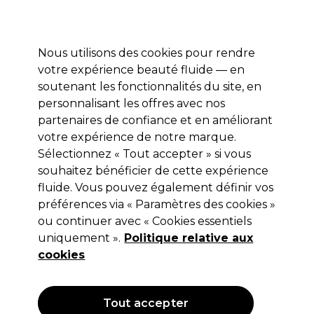
Profitez de 10 % de remise* sur votre première commande pro duo. Avec le code:
PRO10
Nous utilisons des cookies pour rendre
Se connecter
votre expérience beauté fluide — en
soutenant les fonctionnalités du site, en
Marques
Bons plans
Coiffure
Electro et Matériel
Equipem
personnalisant les offres avec nos
Livraison et délais
partenaires de confiance et en améliorant
lire la suite
votre expérience de notre marque.
Sélectionnez « Tout accepter » si vous
Lômé Paris
souhaitez bénéficier de cette expérience
Lômé Paris Define Move Gel Forte 3
fluide. Vous pouvez également définir vos
préférences via « Paramètres des cookies »
150ml
ou continuer avec « Cookies essentiels
(
2
)
uniquement ».
Politique relative aux
13,85 €
cookies
Hors TVA
(TARIF PROFESSIONNEL)
(
16,62 €
TVA incluse)
| 9.23 € pour 100ml
Tout accepter