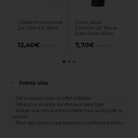
L'Oréal Professionnel
Osmo Resin
Dia Color 6.31 60ml
Extreme Gel Tenue
Extra Forte 150ml
1
12,40€
7,70€
Hors TVA
Hors TVA
H
Points clés
Gel à fixation forte et effet brillante
Idéal pour sculpter les cheveux sans figer
Assure une tenue irréprochable tout au long de la
journée
Pour des cheveux parfaitement coiffés et brillants