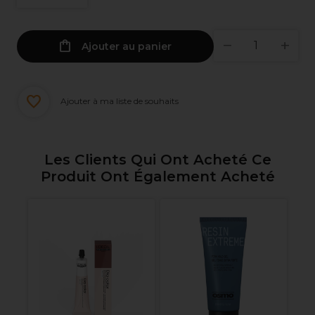
Ajouter au panier
Ajouter à ma liste de souhaits
Les Clients Qui Ont Acheté Ce
Produit Ont Également Acheté
l
Pa
nt
C
Pr
G