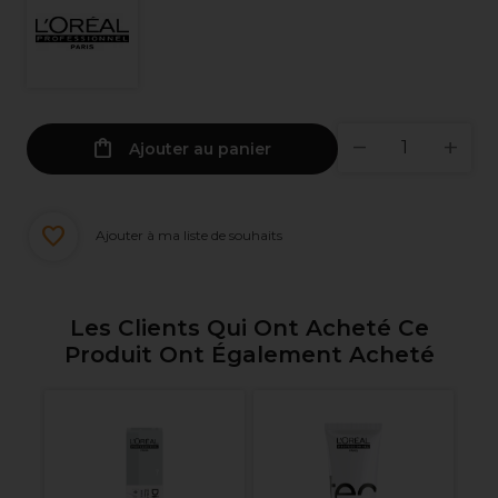
Ajouter au panier
Ajouter à ma liste de souhaits
Les Clients Qui Ont Acheté Ce
Produit Ont Également Acheté
s
R
Bo
Co