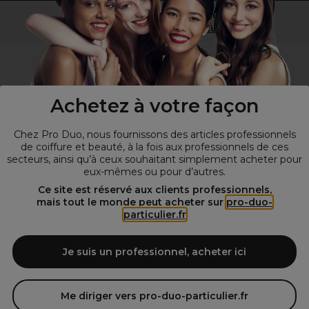
Vous n’êtes pas un professionnel ?
Visitez notre site pour
les particuliers
!
Achetez à votre façon
Chez Pro Duo, nous fournissons des articles professionnels
de coiffure et beauté, à la fois aux professionnels de ces
secteurs, ainsi qu’à ceux souhaitant simplement acheter pour
eux-mêmes ou pour d’autres.
© Tous droits réservés © Pro-Duo
2026
Ce site est réservé aux clients professionnels,
mais tout le monde peut acheter sur
pro-duo-
Spécialiste de la coiffure et de la beauté, nous vous proposons une
particulier.fr
large sélection de produits professionnels pour la coiffure et
l'esthétique autour d'un choix de grandes marques qui font de Pro-
Duo le fournisseur incontournable des salons de coiffure et instituts
Je suis un professionnel, acheter ici
de beauté! Notre gamme de produits s’adresse également à tous ceux
qui sont à la recherche de produits et d'accessoires de coiffure et de
matériel esthétique de qualité.
Me diriger vers pro-duo-particulier.fr