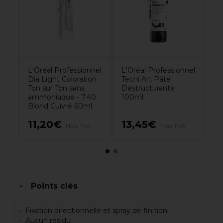
p
B
L'Oréal Professionnel
L'Oréal Professionnel
Dia Light Coloration
Tecni Art Pâte
Ton sur Ton sans
Déstructurante
ammoniaque - 7.40
100ml
Blond Cuivré 60ml
11,20€
13,45€
1
Hors TVA
Hors TVA
Points clés
Fixation directionnelle et spray de finition
Aucun résidu