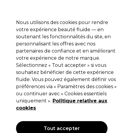
Profitez de 10 % de remise* sur votre première commande pro duo. Avec le code:
PRO10
Nous utilisons des cookies pour rendre
Se connecter
votre expérience beauté fluide — en
soutenant les fonctionnalités du site, en
Marques
Bons plans
Coiffure
Electro et Matériel
Equipem
personnalisant les offres avec nos
Livraison et délais
partenaires de confiance et en améliorant
lire la suite
votre expérience de notre marque.
Sélectionnez « Tout accepter » si vous
L'Oréal Professionnel
souhaitez bénéficier de cette expérience
L'Oréal Professionnel Tecni Art Gel
fluide. Vous pouvez également définir vos
préférences via « Paramètres des cookies »
Sculptant Extra-Fixation 200ml
ou continuer avec « Cookies essentiels
(
7
)
uniquement ».
Politique relative aux
13,45 €
cookies
Hors TVA
(TARIF PROFESSIONNEL)
(
16,14 €
TVA incluse)
| 6.72 € pour 100ml
Tout accepter