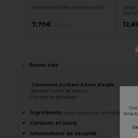
Framar Kolor Killer Lingettes x100
Tangle
Grand N
7,70€
12,6
Hors TVA
Points clés
Traitement purifiant à base d'argile
Absorbe l'excès de sébum.
Favorise le démêlage.
Chez
Ingrédients
(peut varier, voir emballage)
beauté
Livraison et stock
Ce
Informations de sécurité