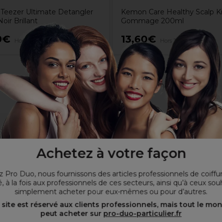
 Teezer Ultimate Detangler
Kemon Care Healthy Scalp K
oir Brillant
Gommage 200ml
9€
13,60€
Hors TVA
Hors TVA
Achetez à votre façon
 Pro Duo, nous fournissons des articles professionnels de coiffu
, à la fois aux professionnels de ces secteurs, ainsi qu’à ceux sou
simplement acheter pour eux-mêmes ou pour d’autres.
 site est réservé aux clients professionnels, mais tout le mo
peut acheter sur
pro-duo-particulier.fr