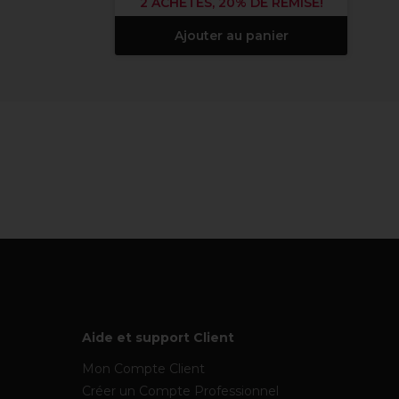
2 ACHETÉS, 20% DE REMISE!
Ajouter au panier
Aide et support Client
Mon Compte Client
Créer un Compte Professionnel