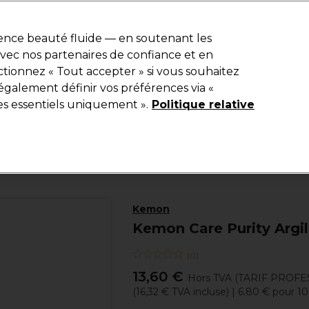
e 10 % de remise* sur votre première commande pro duo. Avec le c
ience beauté fluide — en soutenant les
 avec nos partenaires de confiance et en
Rechercher
tionnez « Tout accepter » si vous souhaitez
Equipement de salon
Beauté
Hommes
Inspirations
Les Pri
également définir vos préférences via «
es essentiels uniquement ».
Politique relative
Coiffure
Produits coiffants
Cires, pâtes et argiles coiffantes
Kemon
Kemon Care Purity Argi
(
0
)
13,60 €
Hors TVA
(TARIF PROFE
(
16,32 €
TVA incluse)
| 6.80 € pour 1