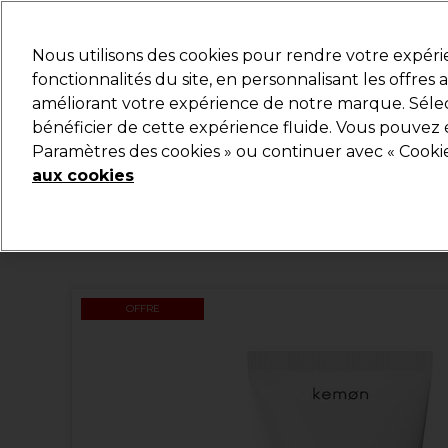
Profitez d
Nous utilisons des cookies pour rendre votre expér
fonctionnalités du site, en personnalisant les offres
améliorant votre expérience de notre marque. Sélec
Marques
Bons plans
Coiffure
Electro et Matériel
bénéficier de cette expérience fluide. Vous pouvez 
Paramètres des cookies » ou continuer avec « Cooki
Livraison et délais
lire la suite
aux cookies
OFFRE