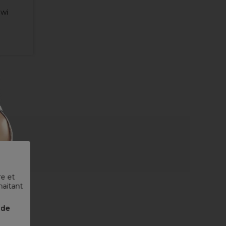
iwi
re et
haitant
nde