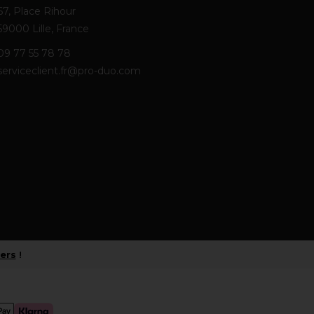
67, Place Rihour
59000 Lille, France
09 77 55 78 78
serviceclient.fr@pro-duo.com
iers
!