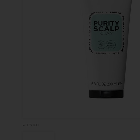
P037160