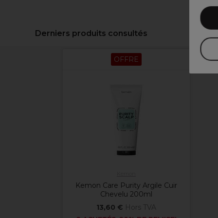
Derniers produits consultés
OFFRE
Kemon
Kemon Care Purity Argile Cuir
Chevelu 200ml
13,60 €
Hors TVA