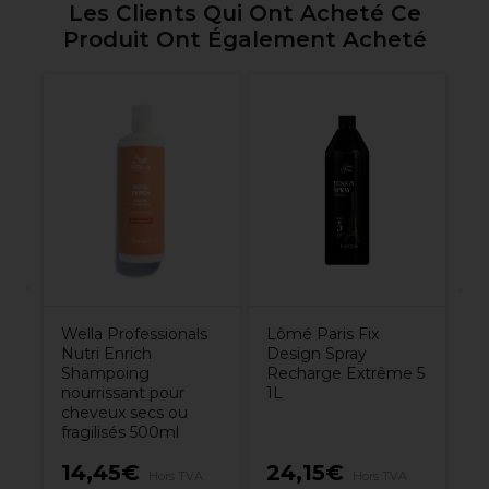
Les Clients Qui Ont Acheté Ce
Produit Ont Également Acheté
s
OP
Ve
Ve
Wella Professionals
Lômé Paris Fix
Nutri Enrich
Design Spray
Shampoing
Recharge Extrême 5
nourrissant pour
1L
cheveux secs ou
fragilisés 500ml
14,45€
24,15€
9
Hors TVA
Hors TVA