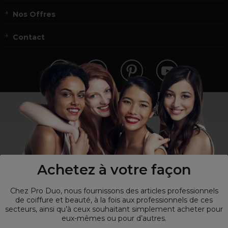
Nos Offres
Contact
Vous n’êtes pas un professionnel ?
Visitez notre site pour
les particuliers
!
Achetez à votre façon
Chez Pro Duo, nous fournissons des articles professionnels
de coiffure et beauté, à la fois aux professionnels de ces
secteurs, ainsi qu’à ceux souhaitant simplement acheter pour
eux-mêmes ou pour d’autres.
© Tous droits réservés © Pro-Duo
2026