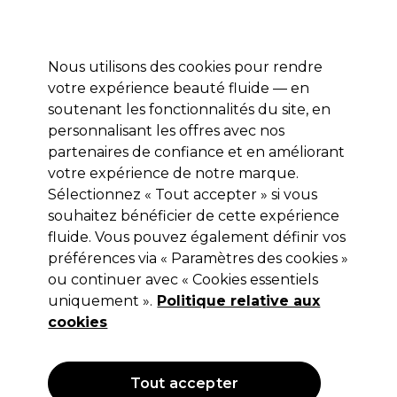
Profitez de 10 % de remise* sur votre première commande pro duo. Avec le code:
PRO10
Nous utilisons des cookies pour rendre
Se connecter
votre expérience beauté fluide — en
soutenant les fonctionnalités du site, en
Marques
Bons plans
Coiffure
Electro et Matériel
Equipem
personnalisant les offres avec nos
Livraison et délais
partenaires de confiance et en améliorant
lire la suite
votre expérience de notre marque.
Sélectionnez « Tout accepter » si vous
Wella Professionals
souhaitez bénéficier de cette expérience
Wella Professionals EIMI Root Shoot
fluide. Vous pouvez également définir vos
préférences via « Paramètres des cookies »
Mousse de Précision Racines 200ml
ou continuer avec « Cookies essentiels
(
0
)
uniquement ».
Politique relative aux
11,30 €
cookies
Hors TVA
(TARIF PROFESSIONNEL)
(
13,56 €
TVA incluse)
| 5.65 € pour 100ml
Tout accepter
OFFRE