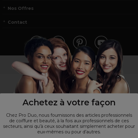
Nos Offres
Contact
Vous n’êtes pas un professionnel ?
Visitez notre site pour
les particuliers
!
Achetez à votre façon
Chez Pro Duo, nous fournissons des articles professionnels
de coiffure et beauté, à la fois aux professionnels de ces
secteurs, ainsi qu’à ceux souhaitant simplement acheter pour
eux-mêmes ou pour d’autres.
© Tous droits réservés © Pro-Duo
2026