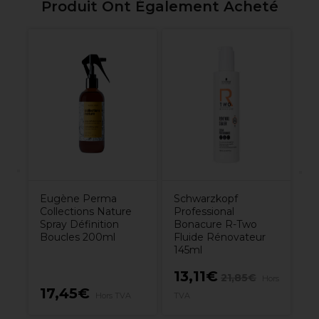
Produit Ont Également Acheté
K
Be
Sp
Eugène Perma
Schwarzkopf
Collections Nature
Professional
Spray Définition
Bonacure R-Two
Boucles 200ml
Fluide Rénovateur
145ml
13,11€
21,85€
Hors
17,45€
1
Hors TVA
TVA