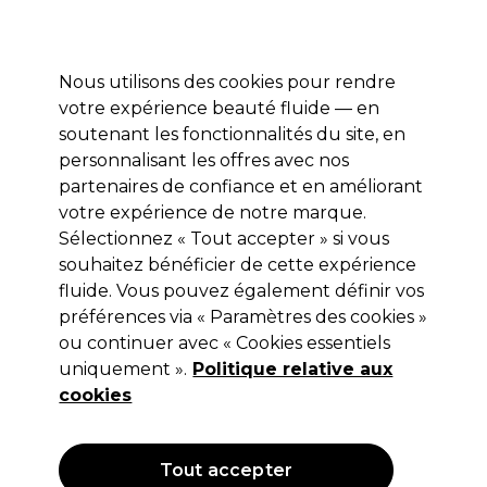
Profitez de 10 % de remise* sur votre première commande pro duo. Avec le code:
PRO10
Nous utilisons des cookies pour rendre
Se connecter
votre expérience beauté fluide — en
soutenant les fonctionnalités du site, en
Marques
Bons plans
Coiffure
Electro et Matériel
Equipem
personnalisant les offres avec nos
Livraison et délais
partenaires de confiance et en améliorant
lire la suite
votre expérience de notre marque.
Sélectionnez « Tout accepter » si vous
Schwarzkopf Professional
souhaitez bénéficier de cette expérience
Schwarzkopf Professional Bonacure
fluide. Vous pouvez également définir vos
préférences via « Paramètres des cookies »
R-Two Essence Renforçatrice 400ml
ou continuer avec « Cookies essentiels
(
0
)
uniquement ».
Politique relative aux
17,40 €
cookies
29,00 €
Hors TVA
(TARIF PROFESSIONNEL)
(
20,88 €
TVA incluse)
| 4.35 € pour 100ml
Tout accepter
OFFRE