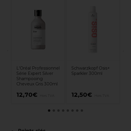
nel
L'
Di
To
l
a
Bl
L'Oréal Professionnel
Schwarzkopf Osis+
Série Expert Silver
Sparkler 300ml
Shampooing
Cheveux Gris 300ml
12,70€
12,50€
1
Hors TVA
Hors TVA
Points clés