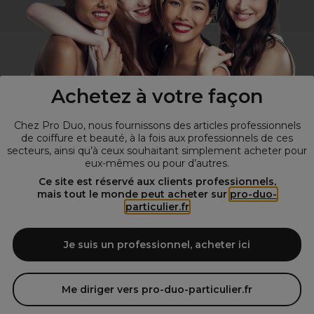
Vous n’êtes pas un professionnel ?
Visitez notre site pour
les particuliers
!
Achetez à votre façon
Chez Pro Duo, nous fournissons des articles professionnels
de coiffure et beauté, à la fois aux professionnels de ces
secteurs, ainsi qu’à ceux souhaitant simplement acheter pour
eux-mêmes ou pour d’autres.
© Tous droits réservés © Pro-Duo
2026
Ce site est réservé aux clients professionnels,
mais tout le monde peut acheter sur
pro-duo-
Spécialiste de la coiffure et de la beauté, nous vous proposons une
particulier.fr
large sélection de produits professionnels pour la coiffure et
l'esthétique autour d'un choix de grandes marques qui font de Pro-
Duo le fournisseur incontournable des salons de coiffure et instituts
Je suis un professionnel, acheter ici
de beauté! Notre gamme de produits s’adresse également à tous ceux
qui sont à la recherche de produits et d'accessoires de coiffure et de
matériel esthétique de qualité.
Me diriger vers pro-duo-particulier.fr