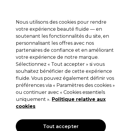
Profitez de 10 % de remise* sur votre première commande pro duo. Avec le code:
PRO10
Nous utilisons des cookies pour rendre
Se connecter
votre expérience beauté fluide — en
soutenant les fonctionnalités du site, en
Marques
Bons plans
Coiffure
Electro et Matériel
Equipem
personnalisant les offres avec nos
Livraison et délais
partenaires de confiance et en améliorant
lire la suite
votre expérience de notre marque.
Sélectionnez « Tout accepter » si vous
Schwarzkopf Professional
souhaitez bénéficier de cette expérience
Schwarzkopf Osis+ Session Laque
fluide. Vous pouvez également définir vos
préférences via « Paramètres des cookies »
500ml
ou continuer avec « Cookies essentiels
(
2
)
uniquement ».
Politique relative aux
18,15 €
cookies
Hors TVA
(TARIF PROFESSIONNEL)
(
21,78 €
TVA incluse)
| 3.63 € pour 100ml
Tout accepter
OFFRE