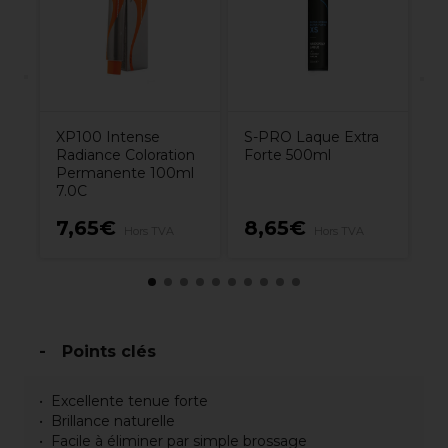
ml
a
Bl
XP100 Intense
S-PRO Laque Extra
Radiance Coloration
Forte 500ml
Permanente 100ml
7.0C
7,65€
8,65€
1
A
Hors TVA
Hors TVA
Points clés
Excellente tenue forte
Brillance naturelle
Facile à éliminer par simple brossage