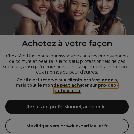
Vous n’êtes pas un professionnel ?
Visitez notre site pour
les particuliers
!
Achetez à votre façon
Chez Pro Duo, nous fournissons des articles professionnels
de coiffure et beauté, à la fois aux professionnels de ces
secteurs, ainsi qu’à ceux souhaitant simplement acheter pour
eux-mêmes ou pour d’autres.
© Tous droits réservés © Pro-Duo
2026
Ce site est réservé aux clients professionnels,
mais tout le monde peut acheter sur
pro-duo-
Spécialiste de la coiffure et de la beauté, nous vous proposons une
particulier.fr
large sélection de produits professionnels pour la coiffure et
l'esthétique autour d'un choix de grandes marques qui font de Pro-
Duo le fournisseur incontournable des salons de coiffure et instituts
Je suis un professionnel, acheter ici
de beauté! Notre gamme de produits s’adresse également à tous ceux
qui sont à la recherche de produits et d'accessoires de coiffure et de
matériel esthétique de qualité.
Me diriger vers pro-duo-particulier.fr