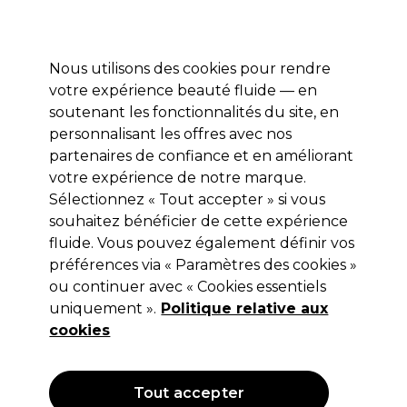
Profitez de 10 % de remise* sur votre première commande pro duo. Avec le code:
PRO10
Nous utilisons des cookies pour rendre
Se connecter
votre expérience beauté fluide — en
soutenant les fonctionnalités du site, en
Marques
Bons plans
Coiffure
Electro et Matériel
Equipem
personnalisant les offres avec nos
Livraison et délais
partenaires de confiance et en améliorant
lire la suite
votre expérience de notre marque.
Sélectionnez « Tout accepter » si vous
S-PRO
souhaitez bénéficier de cette expérience
S-PRO Laque Forte 500ml
fluide. Vous pouvez également définir vos
préférences via « Paramètres des cookies »
(
3
)
ou continuer avec « Cookies essentiels
8,65 €
uniquement ».
Hors TVA
(TARIF PROFESSIONNEL)
Politique relative aux
(
10,38 €
TVA incluse)
| 1.73 € pour 100ml
cookies
OFFRE
Tout accepter