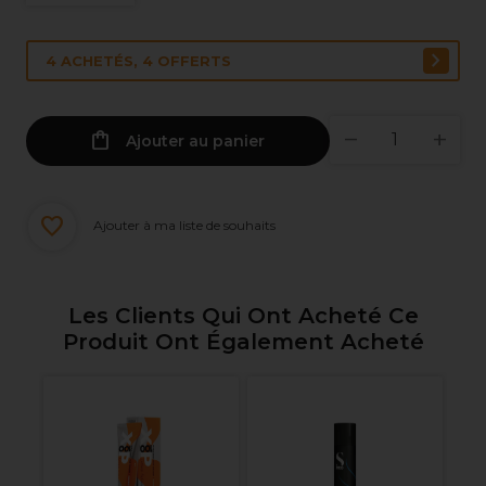
4 ACHETÉS, 4 OFFERTS
Ajouter au panier
Ajouter à ma liste de souhaits
Les Clients Qui Ont Acheté Ce
Produit Ont Également Acheté
nel
L'
Di
To