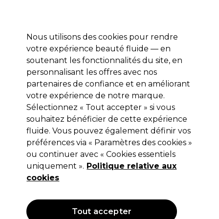
Profitez de 10 % de remise* sur votre première commande pro duo. Avec le code:
PRO10
Nous utilisons des cookies pour rendre
Se connecter
votre expérience beauté fluide — en
soutenant les fonctionnalités du site, en
Marques
Bons plans
Coiffure
Electro et Matériel
Equipem
personnalisant les offres avec nos
Livraison et délais
partenaires de confiance et en améliorant
lire la suite
votre expérience de notre marque.
Sélectionnez « Tout accepter » si vous
Osmo
souhaitez bénéficier de cette expérience
Osmo Super Ice Spray Toner Blond
fluide. Vous pouvez également définir vos
préférences via « Paramètres des cookies »
Glacé 100ml
ou continuer avec « Cookies essentiels
(
0
)
uniquement ».
Politique relative aux
11,65 €
cookies
Hors TVA
(TARIF PROFESSIONNEL)
(
13,98 €
TVA incluse)
| 11.65 € pour 100ml
Tout accepter