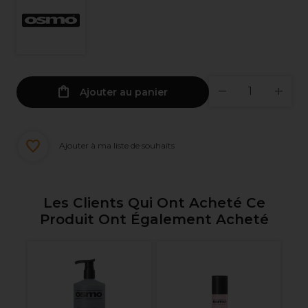
Ajouter au panier
Ajouter à ma liste de souhaits
Les Clients Qui Ont Acheté Ce
Produit Ont Également Acheté
ng
XP
Ra
P