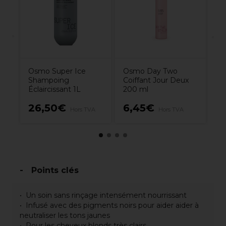
7.
Osmo Super Ice
Osmo Day Two
Shampoing
Coiffant Jour Deux
Éclaircissant 1L
200 ml
26,50€
6,45€
7
Hors TVA
Hors TVA
Points clés
Un soin sans rinçage intensément nourrissant
Infusé avec des pigments noirs pour aider aider à
neutraliser les tons jaunes
Pour les cheveux blonds très clairs