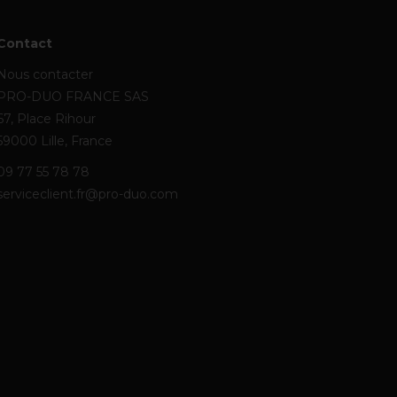
Contact
Nous contacter
PRO-DUO FRANCE SAS
67, Place Rihour
59000 Lille, France
09 77 55 78 78
serviceclient.fr@pro-duo.com