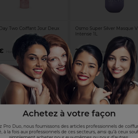
ay Two Coiffant Jour Deux
Osmo Super Silver Masque Vi
Intense 1L
€
22,35€
Hors TVA
Hors TVA
trême
veux
Achetez à votre façon
ns frisottis et avec un volume extrême
 Pro Duo, nous fournissons des articles professionnels de coiffu
, à la fois aux professionnels de ces secteurs, ainsi qu’à ceux sou
simplement acheter pour eux-mêmes ou pour d’autres.