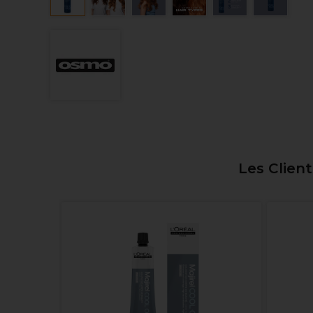
Les Clien
2 En 1