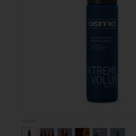
P039179