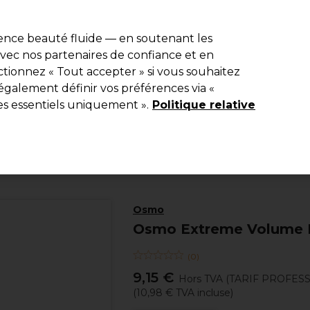
e 10 % de remise* sur votre première commande pro duo. Avec le c
ience beauté fluide — en soutenant les
 avec nos partenaires de confiance et en
Rechercher
tionnez « Tout accepter » si vous souhaitez
Equipement de salon
Beauté
Hommes
Inspirations
Les Pri
également définir vos préférences via «
es essentiels uniquement ».
Politique relative
Coiffure
Produits coiffants
Laques
Osmo
Osmo Extreme Volume 
(
0
)
9,15 €
Hors TVA
(TARIF PROFES
(
10,98 €
TVA incluse)