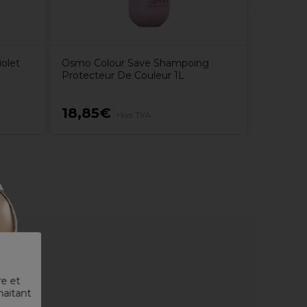
olet
Osmo Colour Save Shampoing
Protecteur De Couleur 1L
18,85€
22,35
Hors TVA
re et
haitant