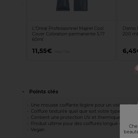
L'Oréal Professionnel Majirel Cool
Osmo D
Cover Coloration permanente 5.17
200 ml
60ml
11,55€
6,45
Hors TVA
Points clés
Une mousse coiffante légère pour un volume ex
Coiffure texturée quel que soit votre type de che
Contient une protection UV et thermique
Produit ultime pour des coiffures longue durée sa
Chez
Vegan
beauté