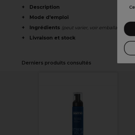
Description
Ce
Mode d'emploi
Ingrédients
(peut varier, voir emballage)
Livraison et stock
Derniers produits consultés