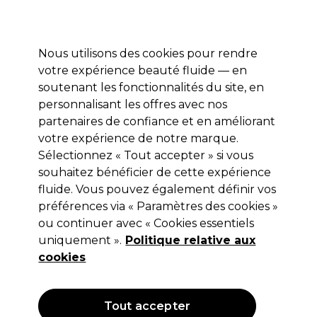
Profitez de 10 % de remise* sur votre première commande pro duo. Avec le code:
PRO10
Nous utilisons des cookies pour rendre
Se connecter
votre expérience beauté fluide — en
soutenant les fonctionnalités du site, en
Marques
Bons plans
Coiffure
Electro et Matériel
Equipem
personnalisant les offres avec nos
Livraison et délais
partenaires de confiance et en améliorant
lire la suite
votre expérience de notre marque.
Sélectionnez « Tout accepter » si vous
L'Oréal Professionnel
souhaitez bénéficier de cette expérience
L'Oréal Professionnel TNA Flex
fluide. Vous pouvez également définir vos
préférences via « Paramètres des cookies »
Waves spray texturisant 190ml
ou continuer avec « Cookies essentiels
(
0
)
uniquement ».
Politique relative aux
14,40 €
cookies
Hors TVA
(TARIF PROFESSIONNEL)
(
17,28 €
TVA incluse)
| 7.58 € pour 100ml
Tout accepter