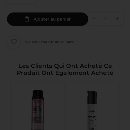
Ajouter au panier
Ajouter à ma liste de souhaits
Les Clients Qui Ont Acheté Ce
Produit Ont Également Acheté
R
Gl
De