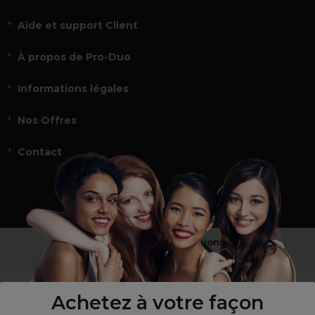
Aide et support Client
À propos de Pro-Duo
Informations légales
Nos Offres
Contact
Vous n’êtes pas un professionnel ?
Visitez notre site pour
les particuliers
!
Achetez à votre façon