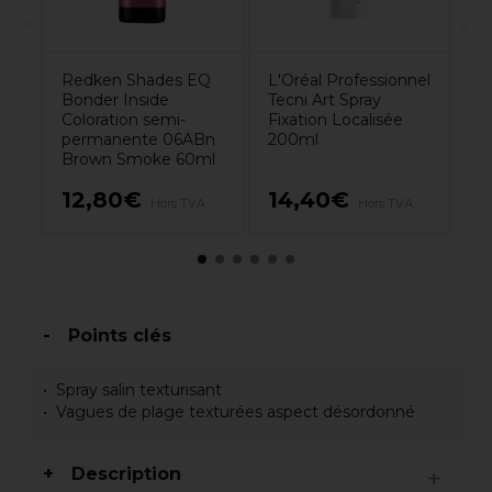
Redken Shades EQ
L'Oréal Professionnel
Bonder Inside
Tecni Art Spray
Coloration semi-
Fixation Localisée
permanente 06ABn
200ml
Brown Smoke 60ml
12,80€
14,40€
1
Hors TVA
Hors TVA
Points clés
Spray salin texturisant
Vagues de plage texturées aspect désordonné
Description