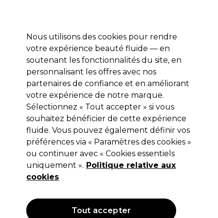
Profitez de 10 % de remise* sur votre première commande pro duo. Avec le code:
PRO10
Nous utilisons des cookies pour rendre
Se connecter
votre expérience beauté fluide — en
soutenant les fonctionnalités du site, en
Marques
Bons plans
Coiffure
Electro et Matériel
Equipem
personnalisant les offres avec nos
Livraison et délais
partenaires de confiance et en améliorant
lire la suite
votre expérience de notre marque.
Sélectionnez « Tout accepter » si vous
Eugène Perma Professionnel
souhaitez bénéficier de cette expérience
Eugène Perma Collections Nature
fluide. Vous pouvez également définir vos
préférences via « Paramètres des cookies »
Spray Texturisant Volumateur 200ml
ou continuer avec « Cookies essentiels
(
0
)
uniquement ».
Politique relative aux
16,45 €
cookies
Hors TVA
(TARIF PROFESSIONNEL)
(
19,74 €
TVA incluse)
| 8.22 € pour 100ml
Tout accepter