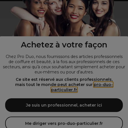
Vous n’êtes pas un professionnel ?
Visitez notre site pour
les particuliers
!
Achetez à votre façon
Chez Pro Duo, nous fournissons des articles professionnels
de coiffure et beauté, à la fois aux professionnels de ces
secteurs, ainsi qu’à ceux souhaitant simplement acheter pour
eux-mêmes ou pour d’autres.
© Tous droits réservés © Pro-Duo
2026
Ce site est réservé aux clients professionnels,
mais tout le monde peut acheter sur
pro-duo-
Spécialiste de la coiffure et de la beauté, nous vous proposons une
particulier.fr
large sélection de produits professionnels pour la coiffure et
l'esthétique autour d'un choix de grandes marques qui font de Pro-
Duo le fournisseur incontournable des salons de coiffure et instituts
Je suis un professionnel, acheter ici
de beauté! Notre gamme de produits s’adresse également à tous ceux
qui sont à la recherche de produits et d'accessoires de coiffure et de
matériel esthétique de qualité.
Me diriger vers pro-duo-particulier.fr