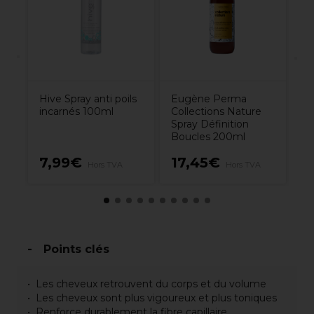
r
Hive Spray anti poils
Eugène Perma
incarnés 100ml
Collections Nature
Spray Définition
Boucles 200ml
7,99€
17,45€
1
Hors TVA
Hors TVA
Points clés
Les cheveux retrouvent du corps et du volume
Les cheveux sont plus vigoureux et plus toniques
Renforce durablement la fibre capillaire