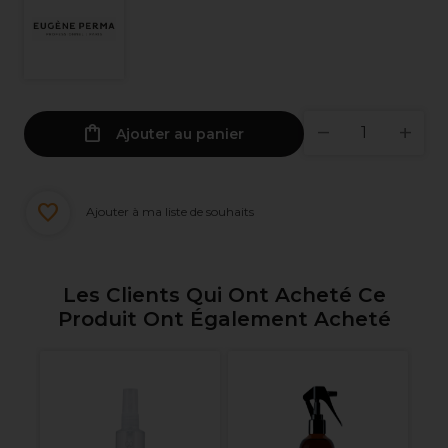
Ajouter au panier
Ajouter à ma liste de souhaits
Les Clients Qui Ont Acheté Ce
Produit Ont Également Acheté
Le
P
2