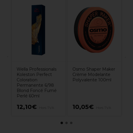
al
We
P
 -
Lo
Wella Professionals
Osmo Shaper Maker
Koleston Perfect
Crème Modelante
Coloration
Polyvalente 100ml
Permanente 6/98
Blond Foncé Fumé
Perlé 60ml
12,10€
10,05€
8
Hors TVA
Hors TVA