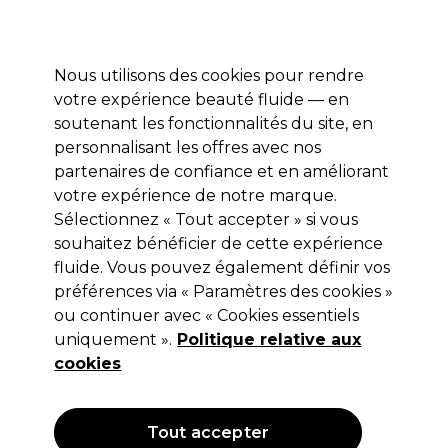
Profitez de 10 % de remise* sur votre première commande pro duo. Avec le code:
PRO10
Nous utilisons des cookies pour rendre
Se connecter
votre expérience beauté fluide — en
soutenant les fonctionnalités du site, en
Marques
Bons plans
Coiffure
Electro et Matériel
Equipem
personnalisant les offres avec nos
Livraison et délais
partenaires de confiance et en améliorant
lire la suite
votre expérience de notre marque.
Sélectionnez « Tout accepter » si vous
Wella Professionals
souhaitez bénéficier de cette expérience
Wella Professionals EIMI Grip Cream
fluide. Vous pouvez également définir vos
préférences via « Paramètres des cookies »
Crème de Modelage 75ml
ou continuer avec « Cookies essentiels
(
2
)
uniquement ».
Politique relative aux
11,45 €
cookies
Hors TVA
(TARIF PROFESSIONNEL)
(
13,74 €
TVA incluse)
| 15.27 € pour 100ml
Tout accepter
OFFRE