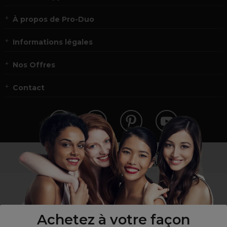
À propos de Pro-Duo
Informations légales
Nos Offres
Contact
Vous n’êtes pas un professionnel ?
Visitez notre site pour
les particuliers
!
Achetez à votre façon