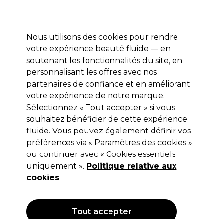
Profitez de 10 % de remise* sur votre première commande pro duo. Avec le code:
PRO10
Nous utilisons des cookies pour rendre
Se connecter
votre expérience beauté fluide — en
soutenant les fonctionnalités du site, en
Marques
Bons plans
Coiffure
Electro et Matériel
Equipem
personnalisant les offres avec nos
partenaires de confiance et en améliorant
votre expérience de notre marque.
Sélectionnez « Tout accepter » si vous
Kemon
souhaitez bénéficier de cette expérience
Kemon Styling Hi Density Boucle
fluide. Vous pouvez également définir vos
préférences via « Paramètres des cookies »
200ml
ou continuer avec « Cookies essentiels
(
0
)
uniquement ».
Politique relative aux
12,75 €
cookies
Hors TVA
(TARIF PROFESSIONNEL)
(
15,30 €
TVA incluse)
| 6.38 € pour 100ml
Tout accepter
OFFRE