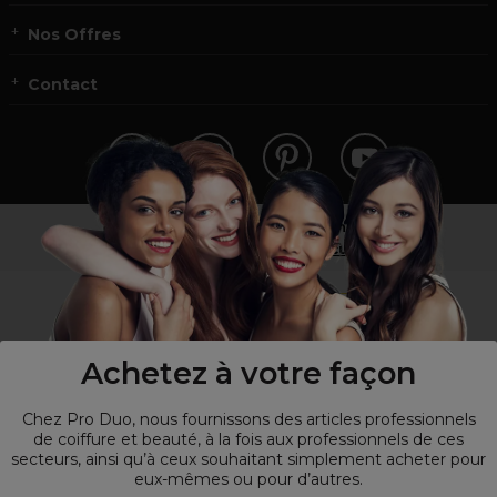
Nos Offres
Contact
Vous n’êtes pas un professionnel ?
Visitez notre site pour
les particuliers
!
Achetez à votre façon
Chez Pro Duo, nous fournissons des articles professionnels
de coiffure et beauté, à la fois aux professionnels de ces
secteurs, ainsi qu’à ceux souhaitant simplement acheter pour
eux-mêmes ou pour d’autres.