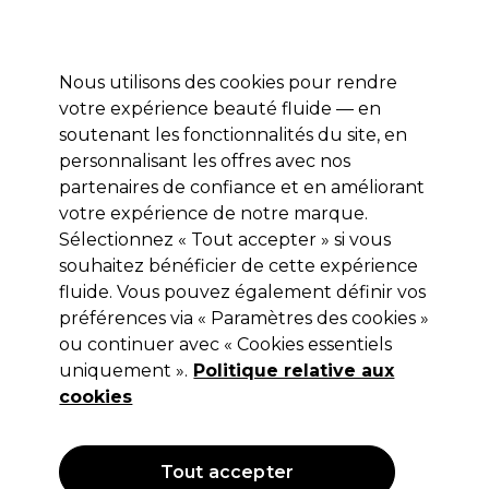
Profitez de 10 % de remise* sur votre première commande pro duo. Avec le code:
PRO10
Nous utilisons des cookies pour rendre
Se connecter
votre expérience beauté fluide — en
soutenant les fonctionnalités du site, en
Marques
Bons plans
Coiffure
Electro et Matériel
Equipem
personnalisant les offres avec nos
Livraison et délais
partenaires de confiance et en améliorant
lire la suite
votre expérience de notre marque.
Sélectionnez « Tout accepter » si vous
Redken
souhaitez bénéficier de cette expérience
Redken Acidic Color Gloss Naked
fluide. Vous pouvez également définir vos
préférences via « Paramètres des cookies »
Gloss Huile Brillance Légère 100ml
ou continuer avec « Cookies essentiels
(
0
)
uniquement ».
Politique relative aux
26,80 €
cookies
Hors TVA
(TARIF PROFESSIONNEL)
(
32,16 €
TVA incluse)
| 26.80 € pour 100ml
Tout accepter
OFFRE