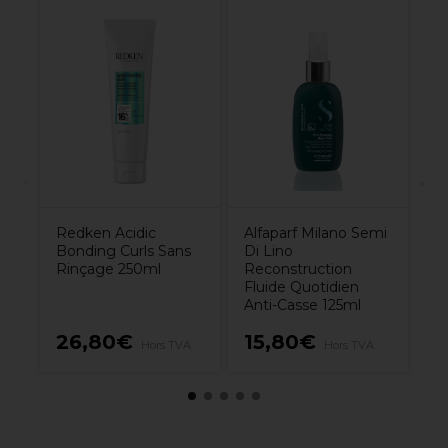
R
Bo
Co
p
B
Redken Acidic
Alfaparf Milano Semi
Bonding Curls Sans
Di Lino
Rinçage 250ml
Reconstruction
Fluide Quotidien
Anti-Casse 125ml
26,80€
15,80€
1
A
Hors TVA
Hors TVA