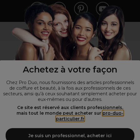
Vous n’êtes pas un professionnel ?
Visitez notre site pour
les particuliers
!
Achetez à votre façon
Chez Pro Duo, nous fournissons des articles professionnels
de coiffure et beauté, à la fois aux professionnels de ces
secteurs, ainsi qu’à ceux souhaitant simplement acheter pour
eux-mêmes ou pour d’autres.
© Tous droits réservés © Pro-Duo
2026
Ce site est réservé aux clients professionnels,
mais tout le monde peut acheter sur
pro-duo-
Spécialiste de la coiffure et de la beauté, nous vous proposons une
particulier.fr
large sélection de produits professionnels pour la coiffure et
l'esthétique autour d'un choix de grandes marques qui font de Pro-
Duo le fournisseur incontournable des salons de coiffure et instituts
Je suis un professionnel, acheter ici
de beauté! Notre gamme de produits s’adresse également à tous ceux