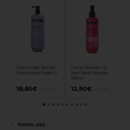
X
ng
12
Osmo Daily Blonde
Osmo Wonder 10
Shampoing Violet 1L
Soin Sans Rinçage
250ml
18,85€
12,90€
9
Hors TVA
Hors TVA
Points clés