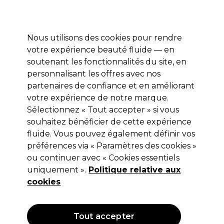
Profitez de 10 % de remise* sur votre première commande pro duo. Avec le code:
PRO10
Nous utilisons des cookies pour rendre
Se connecter
votre expérience beauté fluide — en
soutenant les fonctionnalités du site, en
Marques
Bons plans
Coiffure
Electro et Matériel
Equipem
personnalisant les offres avec nos
Livraison et délais
partenaires de confiance et en améliorant
lire la suite
votre expérience de notre marque.
Sélectionnez « Tout accepter » si vous
Osmo
souhaitez bénéficier de cette expérience
Osmo Deep Moisture Soin 2 En 1
fluide. Vous pouvez également définir vos
préférences via « Paramètres des cookies »
Sans Rinçage 250ml
ou continuer avec « Cookies essentiels
(
0
)
uniquement ».
Politique relative aux
9,65 €
cookies
Hors TVA
(TARIF PROFESSIONNEL)
(
11,58 €
TVA incluse)
| 3.86 € pour 100ml
Tout accepter
OFFRE