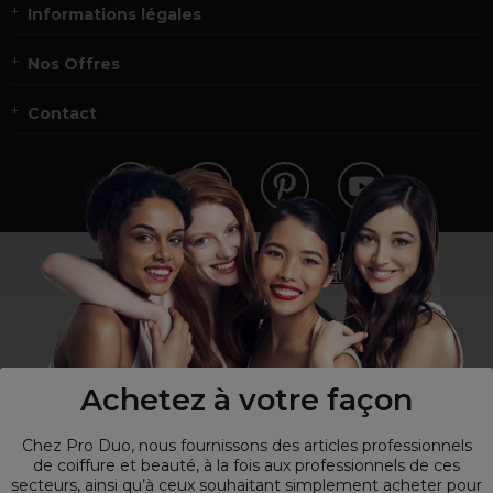
Informations légales
Nos Offres
Contact
Vous n’êtes pas un professionnel ?
Visitez notre site pour
les particuliers
!
Achetez à votre façon
Chez Pro Duo, nous fournissons des articles professionnels
de coiffure et beauté, à la fois aux professionnels de ces
secteurs, ainsi qu’à ceux souhaitant simplement acheter pour