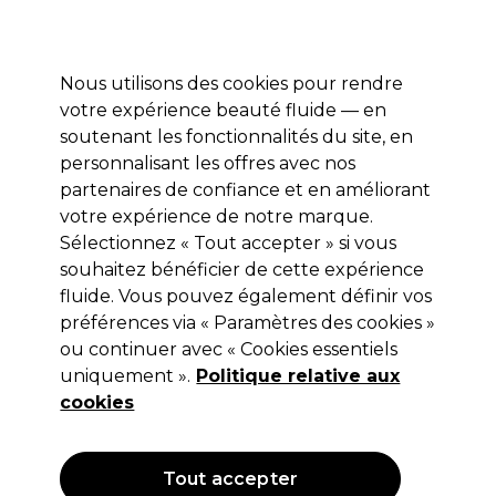
Profitez de 10 % de remise* sur votre première commande pro duo. Avec le code:
PRO10
Nous utilisons des cookies pour rendre
Se connecter
votre expérience beauté fluide — en
soutenant les fonctionnalités du site, en
Marques
Bons plans
Coiffure
Electro et Matériel
Equipem
personnalisant les offres avec nos
Livraison et délais
partenaires de confiance et en améliorant
lire la suite
votre expérience de notre marque.
Sélectionnez « Tout accepter » si vous
L’Oréal Professionnel Serie Expert
souhaitez bénéficier de cette expérience
Scalp-Aminexil Advance Activateur
fluide. Vous pouvez également définir vos
préférences via « Paramètres des cookies »
(
0
)
ou continuer avec « Cookies essentiels
Non applicable
uniquement ».
Politique relative aux
Hors TVA
(TARIF
PROFESSIONNEL)
cookies
Tout accepter