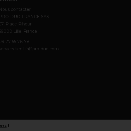
Nous contacter
PRO-DUO FRANCE SAS
67, Place Rihour
59000 Lille, France
09 77 55 78 78
serviceclient.fr@pro-duo.com
iers
!