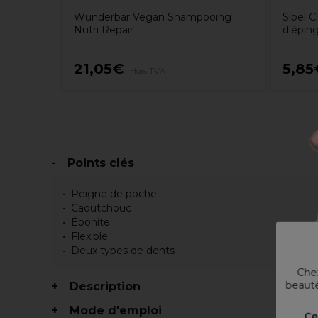
Wunderbar Vegan Shampooing
Sibel C
Nutri Repair
d'éping
21,05€
5,85
Hors TVA
Points clés
Peigne de poche
Caoutchouc
Ébonite
Flexible
Deux types de dents
Chez
beauté
Description
Mode d'emploi
Ce