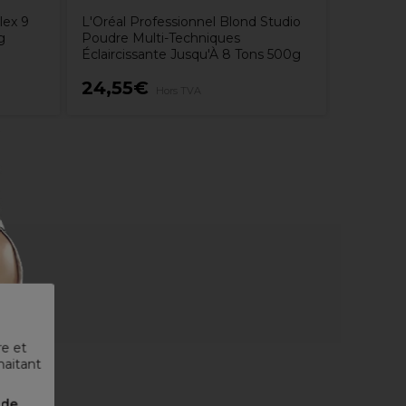
lex 9
L'Oréal Professionnel Blond Studio
g
Poudre Multi-Techniques
Éclaircissante Jusqu'À 8 Tons 500g
24,55€
5,25€
Hors TVA
re et
haitant
nde