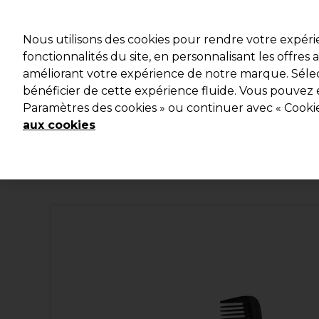
Profitez d
Nous utilisons des cookies pour rendre votre expér
fonctionnalités du site, en personnalisant les offres
améliorant votre expérience de notre marque. Sélec
Marques
Bons plans
Coiffure
Electro et Matériel
bénéficier de cette expérience fluide. Vous pouvez 
Paramètres des cookies » ou continuer avec « Cooki
Livraison et délais
lire la suite
aux cookies