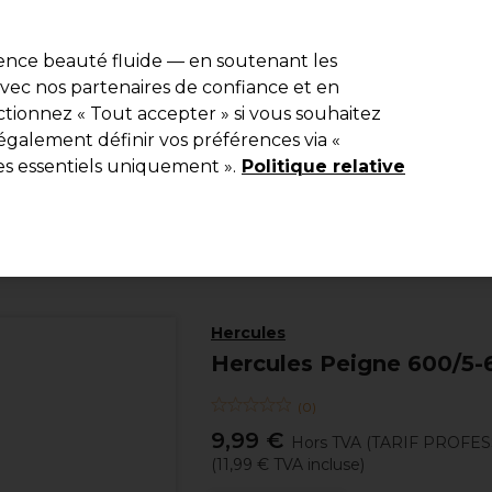
e 10 % de remise* sur votre première commande pro duo. Avec le c
ience beauté fluide — en soutenant les
 avec nos partenaires de confiance et en
Rechercher
tionnez « Tout accepter » si vous souhaitez
Equipement de salon
Beauté
Hommes
Inspirations
Les Pri
également définir vos préférences via «
es essentiels uniquement ».
Politique relative
Coiffure
Peignes
Hercules
Hercules Peigne 600/5-
(
0
)
9,99 €
Hors TVA
(TARIF PROFE
(
11,99 €
TVA incluse)