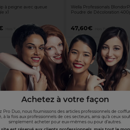
lip à peigne avec queue
Wella Professionals BlondorP
le x1
Poudre de Décoloration 400
€
47,60€
Hors TVA
Hors TVA
Achetez à votre façon
 Pro Duo, nous fournissons des articles professionnels de coiffu
, à la fois aux professionnels de ces secteurs, ainsi qu’à ceux sou
simplement acheter pour eux-mêmes ou pour d’autres.
 site est réservé aux clients professionnels, mais tout le mo