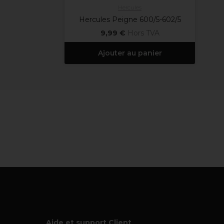
Hercules
Hercules Peigne 600/5-602/5
9,99 €
Hors TVA
Ajouter au panier
Aide et support Client