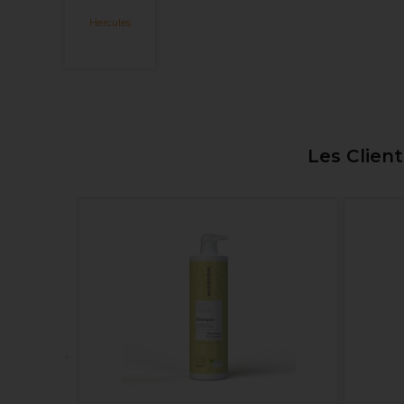
Hercules
Les Clien
ital