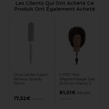
Les Clients Qui Ont Acheté Ce
Produit Ont Également Acheté
am
Pr
de
en
Olivia Garden Expert
S-PRO Tête
Blowout Speedy
d'Apprentissage Zara
35mm
25-30 cm Marron 3
81,51€
€
116,45€
17,52€
4
Hors TVA
Hors TVA