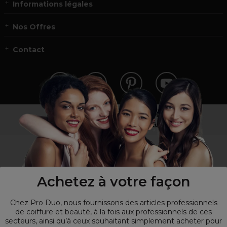
Informations légales
Nos Offres
Contact
Vous n’êtes pas un professionnel ?
Visitez notre site pour
les particuliers
!
Achetez à votre façon
Chez Pro Duo, nous fournissons des articles professionnels
de coiffure et beauté, à la fois aux professionnels de ces
secteurs, ainsi qu’à ceux souhaitant simplement acheter pour