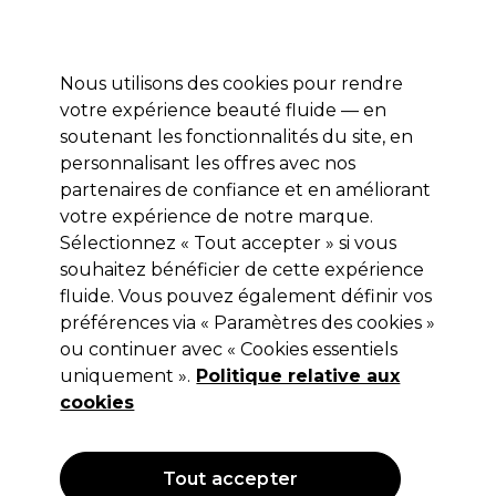
Profitez de 10 % de remise* sur votre première commande pro duo. Avec le code:
PRO10
Nous utilisons des cookies pour rendre
Se connecter
votre expérience beauté fluide — en
soutenant les fonctionnalités du site, en
Marques
Bons plans
Coiffure
Electro et Matériel
Equipem
personnalisant les offres avec nos
Livraison et délais
partenaires de confiance et en améliorant
lire la suite
votre expérience de notre marque.
Sélectionnez « Tout accepter » si vous
S-PRO
souhaitez bénéficier de cette expérience
S-PRO Trépied Universel pour Tête
fluide. Vous pouvez également définir vos
préférences via « Paramètres des cookies »
d'Apprentissage avec Sac de
ou continuer avec « Cookies essentiels
Rangement
uniquement ».
Politique relative aux
cookies
(
0
)
57,64 €
82,35 €
Hors TVA
(TARIF PROFESSIONNEL)
(
69,17 €
TVA incluse)
Tout accepter