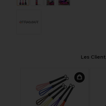
Les Clien
e All Day