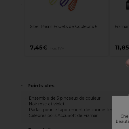
Sibel Prism Fouets de Couleur x 6
Framar
7,45€
11,8
Hors TVA
Points clés
Ensemble de 3 pinceaux de couleur
Noir rose et violet
Parfait pour le tapotement des racines les mélang
Célèbres poils AccuSoft de Framar
Chez
beauté