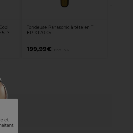
 Cool
Tondeuse Panasonic à tête en T |
 5.17
ER-XT70 Or
199,99€
3,68€
Hors TVA
re et
haitant