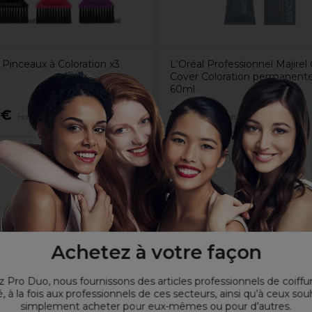
 Pinceaux à Coloration x3
L'Oréal Professionnel Majirel
Cover Coloration permanente
60ml
5€
11,55€
Hors TVA
Hors TVA
Achetez à votre façon
es précis et les babylights
 Pro Duo, nous fournissons des articles professionnels de coiffu
, à la fois aux professionnels de ces secteurs, ainsi qu’à ceux sou
simplement acheter pour eux-mêmes ou pour d’autres.