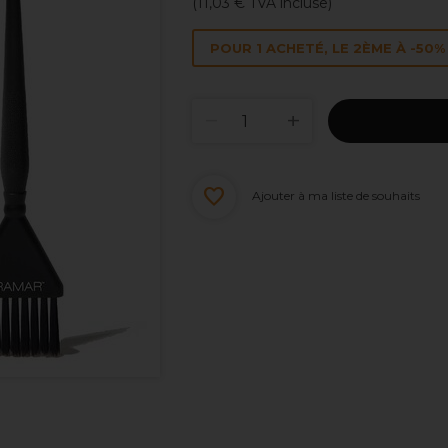
(
11,03 €
TVA incluse)
POUR 1 ACHETÉ, LE 2ÈME À -50% 
Ajouter à ma liste de souhaits