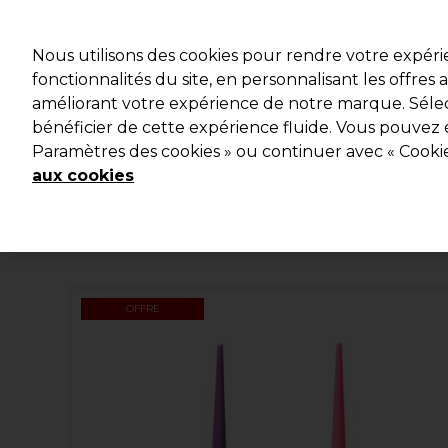
Profitez d
Nous utilisons des cookies pour rendre votre expér
fonctionnalités du site, en personnalisant les offres
améliorant votre expérience de notre marque. Sélec
Marques
Bons plans
Coiffure
Electro et Matériel
bénéficier de cette expérience fluide. Vous pouvez 
Paramètres des cookies » ou continuer avec « Cooki
Livraison et délais
lire la suite
aux cookies
OFFRE