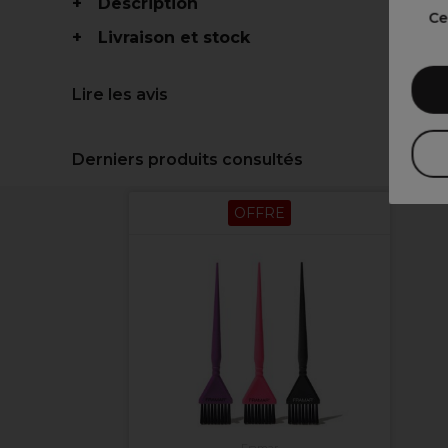
Description
Ce
Livraison et stock
Lire les avis
Derniers produits consultés
OFFRE