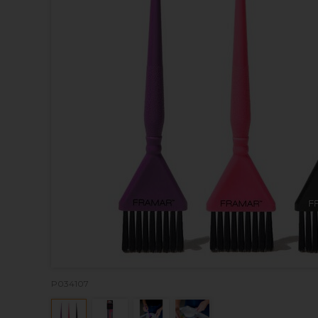
P034107