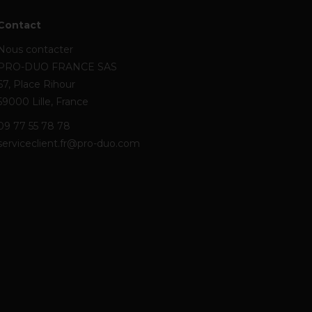
Contact
Nous contacter
PRO-DUO FRANCE SAS
67, Place Rihour
59000 Lille, France
09 77 55 78 78
serviceclient.fr@pro-duo.com