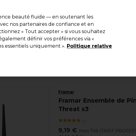
e 10 % de remise* sur votre première commande pro duo. Avec le c
ience beauté fluide — en soutenant les
 avec nos partenaires de confiance et en
Rechercher
tionnez « Tout accepter » si vous souhaitez
Equipement de salon
Beauté
Hommes
Inspirations
Les Pri
également définir vos préférences via «
es essentiels uniquement ».
Politique relative
Coiffure
Matériel de coiffure
Pinceau et bols de coloration
Framar
Framar Ensemble de Pinc
Threat x3
(
3
)
9,19 €
Hors TVA
(TARIF PROFES