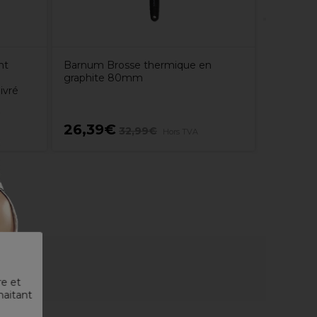
ht
Barnum Brosse thermique en
graphite 80mm
ivré
26,39€
7,05€
32,99€
Hors TVA
re et
haitant