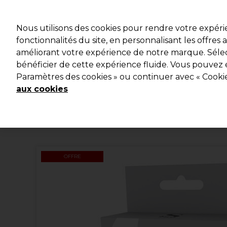
Profitez d
Nous utilisons des cookies pour rendre votre expér
fonctionnalités du site, en personnalisant les offres
améliorant votre expérience de notre marque. Sélec
Marques
Bons plans
Coiffure
Electro et Matériel
bénéficier de cette expérience fluide. Vous pouvez 
Paramètres des cookies » ou continuer avec « Cooki
Livraison et délais
lire la suite
aux cookies
OFFRE