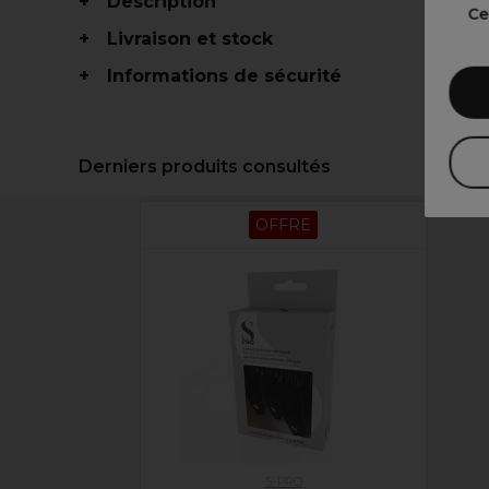
Description
Ce
Livraison et stock
Informations de sécurité
Derniers produits consultés
OFFRE
S-PRO