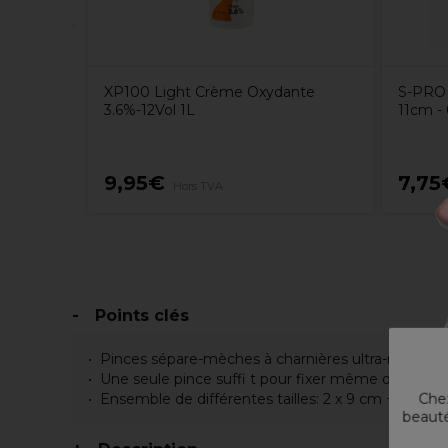
XP100 Light Crème Oxydante
S-PRO 
3.6%-12Vol 1L
11cm -
9,95€
7,75
Hors TVA
Points clés
Pinces sépare-mèches à charnières ultra-robuste
Une seule pince suffi t pour fixer même de grand
Ensemble de différentes tailles: 2 x 9 cm + 2 x 11 
Chez
beauté