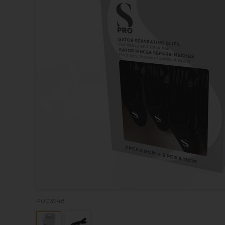
P003948