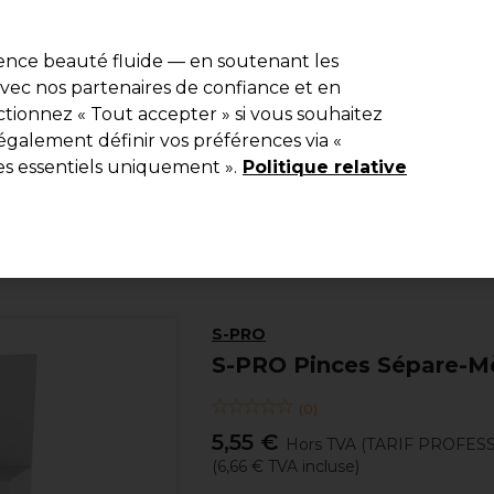
e 10 % de remise* sur votre première commande pro duo. Avec le c
ience beauté fluide — en soutenant les
 avec nos partenaires de confiance et en
Rechercher
tionnez « Tout accepter » si vous souhaitez
Equipement de salon
Beauté
Hommes
Inspirations
Les Pri
également définir vos préférences via «
es essentiels uniquement ».
Politique relative
Coiffure
Matériel de coiffure
Épingles, pinces & clips
S-PRO
S-PRO Pinces Sépare-Mè
(
0
)
5,55 €
Hors TVA
(TARIF PROFES
(
6,66 €
TVA incluse)