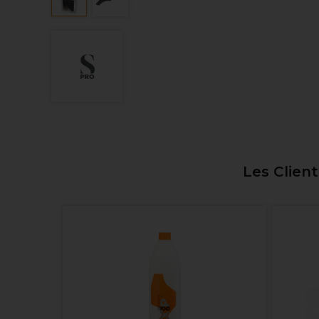
Les Clien
gnesium