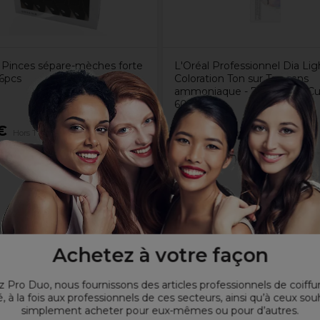
Pinces sépare-mèches forte
L'Oréal Professionnel Dia Lig
 6pcs
Coloration Ton sur Ton sans
ammoniaque - 7.40 Blond Cu
60ml
€
11,20€
Hors TVA
Hors TVA
Achetez à votre façon
s pour cheveux épais
es sections de cheveux pendant la coupe et le coiffage
cm
 Pro Duo, nous fournissons des articles professionnels de coiffu
, à la fois aux professionnels de ces secteurs, ainsi qu’à ceux sou
simplement acheter pour eux-mêmes ou pour d’autres.