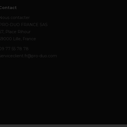
Contact
Nous contacter
PRO-DUO FRANCE SAS
67, Place Rihour
59000 Lille, France
09 77 55 78 78
serviceclient.fr@pro-duo.com