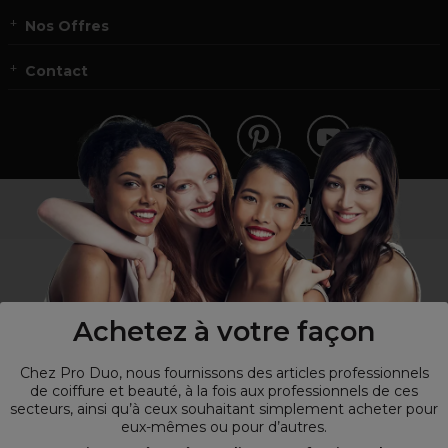
Nos Offres
Contact
Vous n’êtes pas un professionnel ?
Visitez notre site pour
les particuliers
!
Achetez à votre façon
Chez Pro Duo, nous fournissons des articles professionnels
de coiffure et beauté, à la fois aux professionnels de ces
secteurs, ainsi qu’à ceux souhaitant simplement acheter pour
eux-mêmes ou pour d’autres.
© Tous droits réservés © Pro-Duo
2026