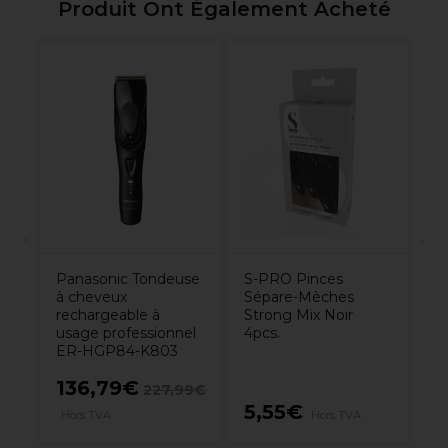
Produit Ont Également Acheté
u
Ol
Mu
De
52
Panasonic Tondeuse
S-PRO Pinces
à cheveux
Sépare-Mèches
rechargeable à
Strong Mix Noir
usage professionnel
4pcs.
ER-HGP84-K803
136,79€
227,99€
5,55€
8
Hors TVA
Hors TVA