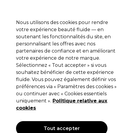
Profitez de 10 % de remise* sur votre première commande pro duo. Avec le code:
PRO10
Nous utilisons des cookies pour rendre
Se connecter
votre expérience beauté fluide — en
soutenant les fonctionnalités du site, en
Marques
Bons plans
Coiffure
Electro et Matériel
Equipem
personnalisant les offres avec nos
Livraison et délais
partenaires de confiance et en améliorant
lire la suite
votre expérience de notre marque.
Sélectionnez « Tout accepter » si vous
S-PRO
souhaitez bénéficier de cette expérience
S-PRO Pinces sépare-mèches forte
fluide. Vous pouvez également définir vos
préférences via « Paramètres des cookies »
11cm - 6pcs
ou continuer avec « Cookies essentiels
(
4
)
uniquement ».
Politique relative aux
7,75 €
cookies
Hors TVA
(TARIF PROFESSIONNEL)
(
9,30 €
TVA incluse)
Tout accepter
OFFRE