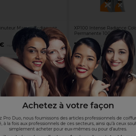
Minuteur Manuel Zodiac noir
XP100 Intense Radiance Colo
Permanente 100ml 7.11
9€
7,65€
Hors TVA
Hors TVA
Achetez à votre façon
se
 Pro Duo, nous fournissons des articles professionnels de coiffu
, à la fois aux professionnels de ces secteurs, ainsi qu’à ceux sou
simplement acheter pour eux-mêmes ou pour d’autres.