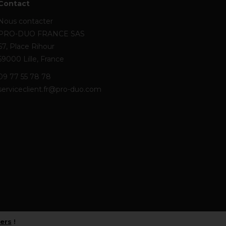
Contact
Nous contacter
PRO-DUO FRANCE SAS
67, Place Rihour
59000 Lille, France
09 77 55 78 78
serviceclient.fr@pro-duo.com
iers
!