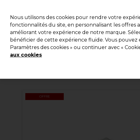
Profitez d
Nous utilisons des cookies pour rendre votre expér
fonctionnalités du site, en personnalisant les offres
améliorant votre expérience de notre marque. Sélec
Marques
Bons plans
Coiffure
Electro et Matériel
bénéficier de cette expérience fluide. Vous pouvez 
Paramètres des cookies » ou continuer avec « Cooki
Livraison et délais
lire la suite
aux cookies
OFFRE