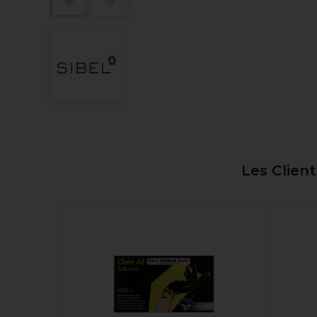
Les Clien
ona Noir