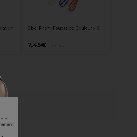
ration
Sibel Prism Fouets de Couleur x 6
7,45€
3,79€
Hors TVA
re et
haitant