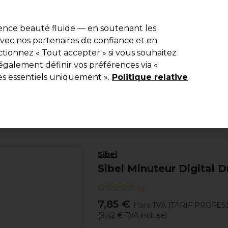
e 10 % de remise* sur votre première commande pro duo. Avec le c
ience beauté fluide — en soutenant les
 avec nos partenaires de confiance et en
Rechercher
tionnez « Tout accepter » si vous souhaitez
Equipement de salon
Beauté
Hommes
Inspirations
Les Pri
également définir vos préférences via «
es essentiels uniquement ».
Politique relative
Coiffure
Matériel de coiffure
Coloration et Décoloration
Sibel
Sibel Minuteur Digital 
(
0
)
7,85 €
Hors TVA
(TARIF PROFES
(
9,42 €
TVA incluse)