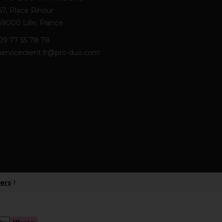
67, Place Rihour
59000 Lille, France
09 77 55 78 78
serviceclient.fr@pro-duo.com
iers
!