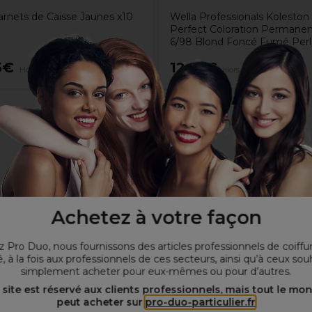
arnets de Caisse Jaunes x10
Wella Professionals Koleston
Perfect Coloration Permane
6/98 Blond Foncé Fumé Per
5€
12,10€
Hors TVA
Hors TVA
Achetez à votre façon
 Pro Duo, nous fournissons des articles professionnels de coiffu
, à la fois aux professionnels de ces secteurs, ainsi qu’à ceux sou
simplement acheter pour eux-mêmes ou pour d’autres.
 site est réservé aux clients professionnels, mais tout le mo
peut acheter sur
pro-duo-particulier.fr