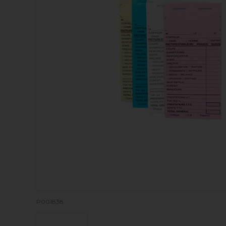
P001838