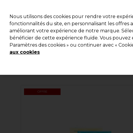
Profitez d
Nous utilisons des cookies pour rendre votre expér
fonctionnalités du site, en personnalisant les offres
améliorant votre expérience de notre marque. Sélec
Marques
Bons plans
Coiffure
Electro et Matériel
bénéficier de cette expérience fluide. Vous pouvez 
Paramètres des cookies » ou continuer avec « Cooki
Livraison et délais
lire la suite
aux cookies
OFFRE