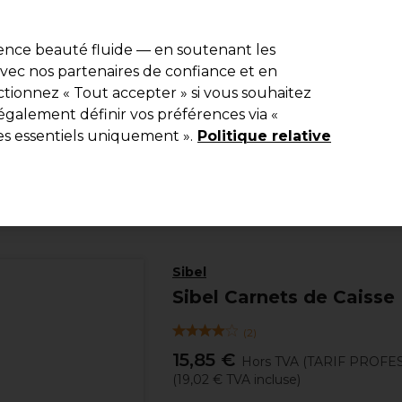
e 10 % de remise* sur votre première commande pro duo. Avec le c
ience beauté fluide — en soutenant les
 avec nos partenaires de confiance et en
Rechercher
tionnez « Tout accepter » si vous souhaitez
Equipement de salon
Beauté
Hommes
Inspirations
Les Pri
également définir vos préférences via «
es essentiels uniquement ».
Politique relative
Coiffure
Matériel de coiffure
Coloration et Décoloration
Sibel
Sibel Carnets de Caisse
(
2
)
15,85 €
Hors TVA
(TARIF PROFE
(
19,02 €
TVA incluse)