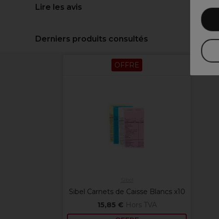
Lire les avis
Derniers produits consultés
OFFRE
Sibel
Sibel Carnets de Caisse Blancs x10
15,85 €
Hors TVA