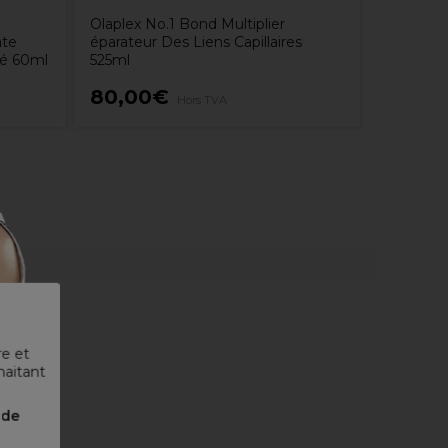
Olaplex No.1 Bond Multiplier
nte
éparateur Des Liens Capillaires
lé 60ml
525ml
80,00€
12,60
Hors TVA
re et
haitant
nde