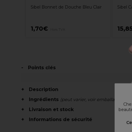
Sibel Bonnet de Douche Bleu Clair
Sibel C
1,70€
15,8
Hors TVA
Points clés
Description
Ingrédients
(peut varier, voir emballage)
Chez
Livraison et stock
beauté
Informations de sécurité
Ce