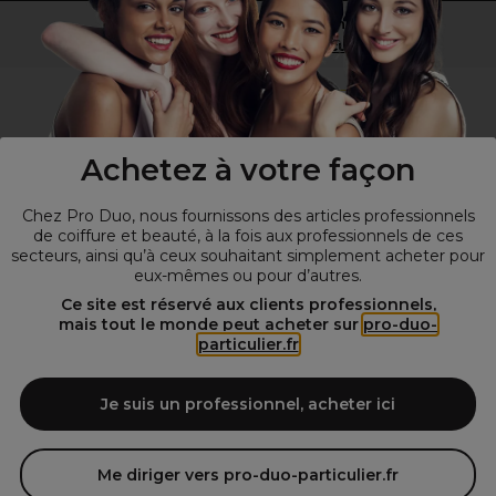
Vous n’êtes pas un professionnel ?
Visitez notre site pour
les particuliers
!
Achetez à votre façon
Chez Pro Duo, nous fournissons des articles professionnels
de coiffure et beauté, à la fois aux professionnels de ces
secteurs, ainsi qu’à ceux souhaitant simplement acheter pour
eux-mêmes ou pour d’autres.
© Tous droits réservés © Pro-Duo
2026
Ce site est réservé aux clients professionnels,
mais tout le monde peut acheter sur
pro-duo-
Spécialiste de la coiffure et de la beauté, nous vous proposons une
particulier.fr
large sélection de produits professionnels pour la coiffure et
l'esthétique autour d'un choix de grandes marques qui font de Pro-
Duo le fournisseur incontournable des salons de coiffure et instituts
Je suis un professionnel, acheter ici
de beauté! Notre gamme de produits s’adresse également à tous ceux
qui sont à la recherche de produits et d'accessoires de coiffure et de
matériel esthétique de qualité.
Me diriger vers pro-duo-particulier.fr