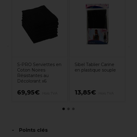
al
An
De
ml
Po
po
S-PRO Serviettes en
Sibel Tablier Carine
Coton Noires
en plastique souple
Résistantes au
Décolorant x6
69,95€
13,85€
1
Hors TVA
Hors TVA
Points clés