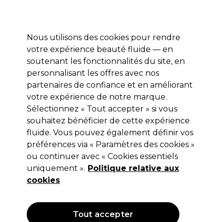
Profitez de 10 % de remise* sur votre première commande pro duo. Avec le code:
PRO10
Nous utilisons des cookies pour rendre
Se connecter
votre expérience beauté fluide — en
soutenant les fonctionnalités du site, en
Marques
Bons plans
Coiffure
Electro et Matériel
Equipem
personnalisant les offres avec nos
Livraison et délais
partenaires de confiance et en améliorant
lire la suite
votre expérience de notre marque.
Sélectionnez « Tout accepter » si vous
Original
souhaitez bénéficier de cette expérience
Original Cape Economyss Bouton 4
fluide. Vous pouvez également définir vos
préférences via « Paramètres des cookies »
Noir
ou continuer avec « Cookies essentiels
(
1
)
uniquement ».
Politique relative aux
11,25 €
cookies
Hors TVA
(TARIF PROFESSIONNEL)
(
13,50 €
TVA incluse)
Tout accepter
OFFRE