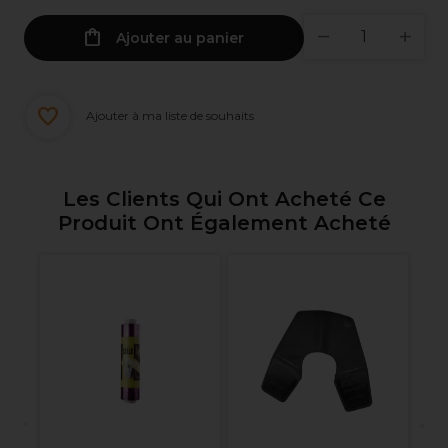
Ajouter au panier
Ajouter à ma liste de souhaits
Les Clients Qui Ont Acheté Ce
Produit Ont Également Acheté
ion
Wa
No