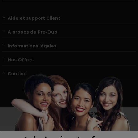
Aide et support Client
À propos de Pro-Duo
Informations légales
Nos Offres
Contact
Vous n’êtes pas un professionnel ?
Visitez notre site pour
les particuliers
!