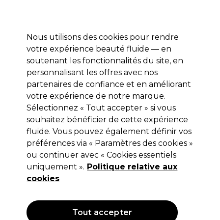
Profitez de 10 % de remise* sur votre première commande pro duo. Avec le code:
PRO10
Nous utilisons des cookies pour rendre
Se connecter
votre expérience beauté fluide — en
soutenant les fonctionnalités du site, en
Marques
Bons plans
Coiffure
Electro et Matériel
Equipem
personnalisant les offres avec nos
Livraison et délais
partenaires de confiance et en améliorant
lire la suite
votre expérience de notre marque.
Sélectionnez « Tout accepter » si vous
Bob Tuo
souhaitez bénéficier de cette expérience
Bob Tuo Milcoup School Noir
fluide. Vous pouvez également définir vos
préférences via « Paramètres des cookies »
(
1
)
ou continuer avec « Cookies essentiels
27,85 €
uniquement ».
Hors TVA
(TARIF PROFESSIONNEL)
Politique relative aux
(
33,42 €
TVA incluse)
cookies
Tout accepter