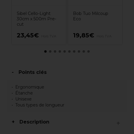
Sibel Cello-Light
Bob Tuo Milcoup
30cm x 500m Pre-
Eco
cut
0€
23,45€
19,85€
1
Hors TVA
Hors TVA
Points clés
Ergonomique
Étanche
Unisexe
Tous types de longueur
Description