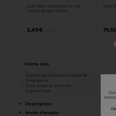
Jean Marin Cartouche De Cire
Wahl R
Lemon Breeze 100ml
2,69€
19,5
Hors TVA
Points clés
Fixation des extensions Balmain®
Poids plume
Pose simple et sécurisée
Ergonomique
Chez
beauté
Description
Ce
Mode d'emploi