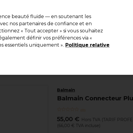
e 10 % de remise* sur votre première commande pro duo. Avec le c
ience beauté fluide — en soutenant les
 avec nos partenaires de confiance et en
Rechercher
tionnez « Tout accepter » si vous souhaitez
Equipement de salon
Beauté
Hommes
Inspirations
Les Pri
également définir vos préférences via «
es essentiels uniquement ».
Politique relative
Coiffure
Extensions de cheveux et perruques
Synthétiques
Balmain
Balmain Connecteur Pl
(
0
)
55,00 €
Hors TVA
(TARIF PROF
(
66,00 €
TVA incluse)