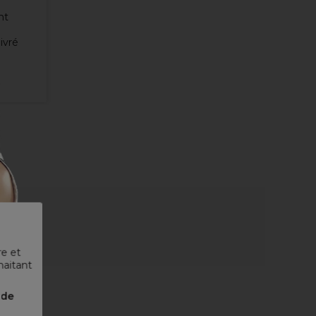
ht
ivré
re et
haitant
nde