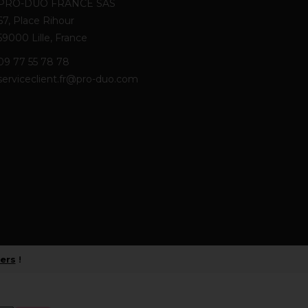
PRO-DUO FRANCE SAS
67, Place Rihour
59000 Lille, France
09 77 55 78 78
serviceclient.fr@pro-duo.com
iers
!