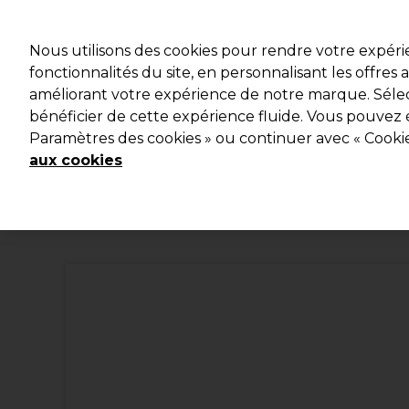
Profitez d
Nous utilisons des cookies pour rendre votre expér
fonctionnalités du site, en personnalisant les offres
améliorant votre expérience de notre marque. Sélec
Marques
Bons plans
Coiffure
Electro et Matériel
bénéficier de cette expérience fluide. Vous pouvez 
Paramètres des cookies » ou continuer avec « Cooki
Livraison et délais
lire la suite
aux cookies