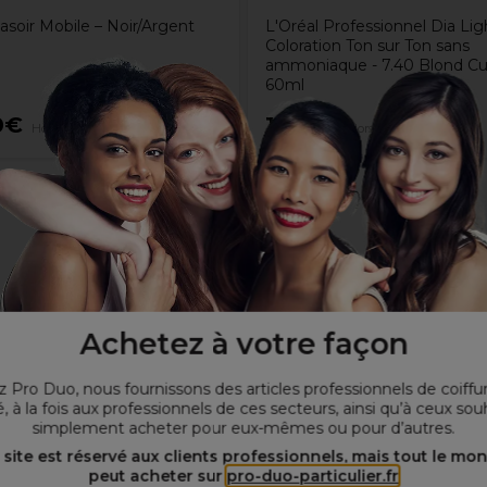
asoir Mobile – Noir/Argent
L'Oréal Professionnel Dia Lig
Coloration Ton sur Ton sans
ammoniaque - 7.40 Blond Cu
60ml
0€
11,20€
Hors TVA
Hors TVA
Achetez à votre façon
 Pro Duo, nous fournissons des articles professionnels de coiffu
, à la fois aux professionnels de ces secteurs, ainsi qu’à ceux sou
simplement acheter pour eux-mêmes ou pour d’autres.
 site est réservé aux clients professionnels, mais tout le mo
peut acheter sur
pro-duo-particulier.fr