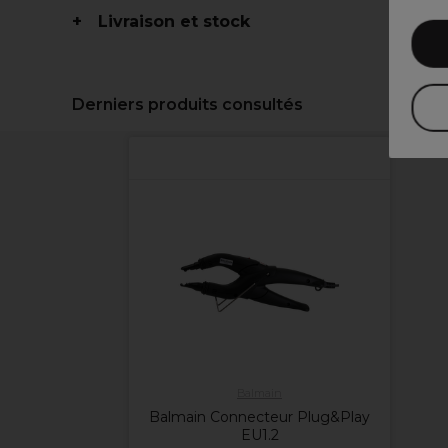
Livraison et stock
Derniers produits consultés
Balmain
Balmain Connecteur Plug&Play
EU1.2