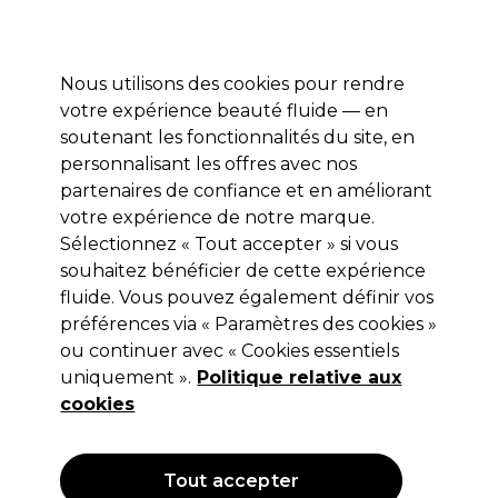
Profitez de 10 % de remise* sur votre première commande pro duo. Avec le code:
PRO10
Nous utilisons des cookies pour rendre
Se connecter
votre expérience beauté fluide — en
soutenant les fonctionnalités du site, en
Marques
Bons plans
Coiffure
Electro et Matériel
Equipem
personnalisant les offres avec nos
Livraison et délais
partenaires de confiance et en améliorant
lire la suite
votre expérience de notre marque.
Sélectionnez « Tout accepter » si vous
Wella Professionals
souhaitez bénéficier de cette expérience
Wella Professionals Welloxon
fluide. Vous pouvez également définir vos
préférences via « Paramètres des cookies »
Perfect Oxydant Crème 12%-40 Vol 1L
ou continuer avec « Cookies essentiels
(
4
)
uniquement ».
Politique relative aux
11,15 €
cookies
Hors TVA
(TARIF PROFESSIONNEL)
(
13,38 €
TVA incluse)
| 1.11 € pour 100ml
Tout accepter
OFFRE