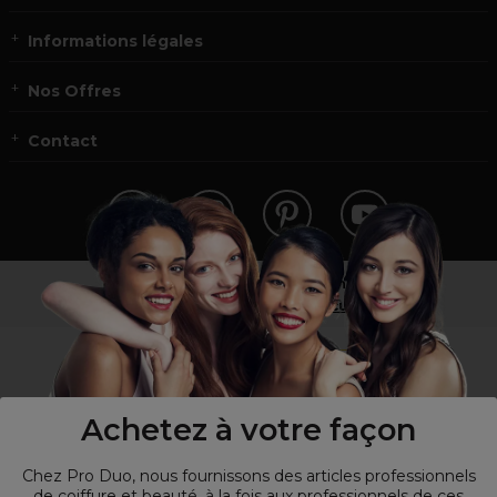
Informations légales
Nos Offres
Contact
Vous n’êtes pas un professionnel ?
Visitez notre site pour
les particuliers
!
Achetez à votre façon
Chez Pro Duo, nous fournissons des articles professionnels
de coiffure et beauté, à la fois aux professionnels de ces