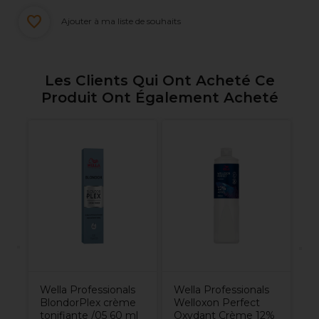
Ajouter à ma liste de souhaits
Les Clients Qui Ont Acheté Ce
Produit Ont Également Acheté
s
R
t
Bo
Co
p
d
B
umé
Wella Professionals
Wella Professionals
BlondorPlex crème
Welloxon Perfect
tonifiante /05 60 ml
Oxydant Crème 12%