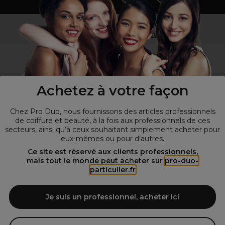
Vous n’êtes pas un professionnel ?
Visitez notre site pour
les particuliers
!
Achetez à votre façon
Chez Pro Duo, nous fournissons des articles professionnels
de coiffure et beauté, à la fois aux professionnels de ces
secteurs, ainsi qu’à ceux souhaitant simplement acheter pour
eux-mêmes ou pour d’autres.
© Tous droits réservés © Pro-Duo
2026
Ce site est réservé aux clients professionnels,
mais tout le monde peut acheter sur
pro-duo-
Spécialiste de la coiffure et de la beauté, nous vous proposons une
particulier.fr
large sélection de produits professionnels pour la coiffure et
l'esthétique autour d'un choix de grandes marques qui font de Pro-
Duo le fournisseur incontournable des salons de coiffure et instituts
Je suis un professionnel, acheter ici
de beauté! Notre gamme de produits s’adresse également à tous ceux
qui sont à la recherche de produits et d'accessoires de coiffure et de
matériel esthétique de qualité.