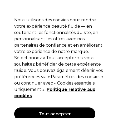
Profitez de 10 % de remise* sur votre première commande pro duo. Avec le code:
PRO10
Nous utilisons des cookies pour rendre
Se connecter
votre expérience beauté fluide — en
soutenant les fonctionnalités du site, en
Marques
Bons plans
Coiffure
Electro et Matériel
Equipem
personnalisant les offres avec nos
Livraison et délais
partenaires de confiance et en améliorant
lire la suite
votre expérience de notre marque.
Sélectionnez « Tout accepter » si vous
Wella Professionals
souhaitez bénéficier de cette expérience
Wella Professionals Welloxon
fluide. Vous pouvez également définir vos
préférences via « Paramètres des cookies »
Perfect Oxydant Crème 1,9% 1 l
ou continuer avec « Cookies essentiels
(
0
)
uniquement ».
Politique relative aux
11,15 €
cookies
Hors TVA
(TARIF PROFESSIONNEL)
(
13,38 €
TVA incluse)
| 1.11 € pour 100ml
Tout accepter
OFFRE