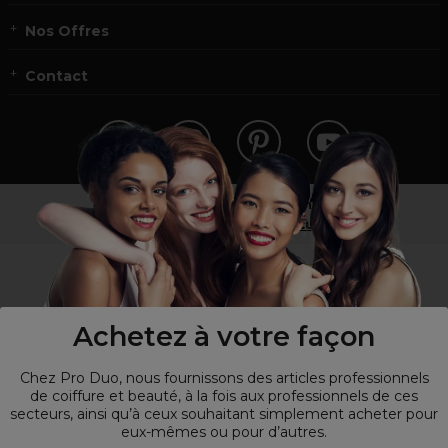
Nos Offres
Contact
Vous n’êtes pas un professionnel ?
Visitez notre site pour
les particuliers
!
Achetez à votre façon
Chez Pro Duo, nous fournissons des articles professionnels
de coiffure et beauté, à la fois aux professionnels de ces
secteurs, ainsi qu’à ceux souhaitant simplement acheter pour
eux-mêmes ou pour d’autres.