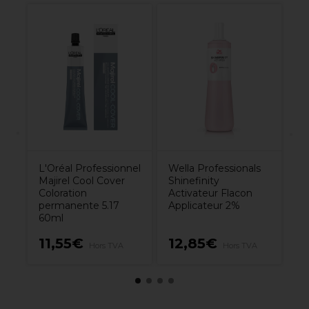
s
We
Sh
Gl
Co
Te
Tr
6
L'Oréal Professionnel
Wella Professionals
Majirel Cool Cover
Shinefinity
Coloration
Activateur Flacon
permanente 5.17
Applicateur 2%
60ml
11,55€
12,85€
1
Hors TVA
Hors TVA