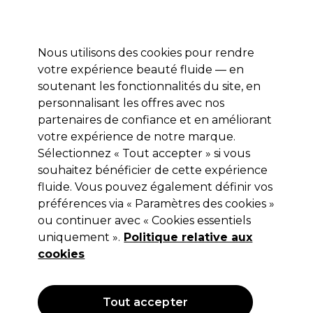
Profitez de 10 % de remise* sur votre première commande pro duo. Avec le code:
PRO10
Nous utilisons des cookies pour rendre
Se connecter
votre expérience beauté fluide — en
soutenant les fonctionnalités du site, en
Marques
Bons plans
Coiffure
Electro et Matériel
Equipem
personnalisant les offres avec nos
Livraison et délais
partenaires de confiance et en améliorant
lire la suite
votre expérience de notre marque.
Sélectionnez « Tout accepter » si vous
Wella Professionals
souhaitez bénéficier de cette expérience
Wella Professionals Shinefinity
fluide. Vous pouvez également définir vos
préférences via « Paramètres des cookies »
Activateur Bol & Pinceau 2 %
ou continuer avec « Cookies essentiels
(
2
)
uniquement ».
Politique relative aux
2,15 €
cookies
Hors TVA
(TARIF PROFESSIONNEL)
(
2,58 €
TVA incluse)
| 3.58 € pour 100ml
Tout accepter