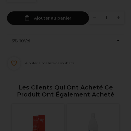
Ajouter au panier
Ajouter à ma liste de souhaits
Les Clients Qui Ont Acheté Ce
Produit Ont Également Acheté
r
Vi
Ac