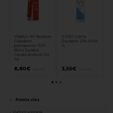
11
Vitality's Art Absolute
S-PRO Crème
Coloration
Oxydante 12%-40Vol
permanente 10/11
1L
Blons Suédois
Cendré érofond 100
ml
8,80€
3,55€
6
Hors TVA
Hors TVA
Points clés
Parfum agréable