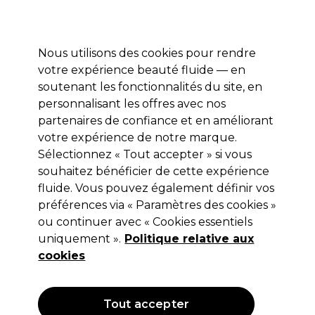
Profitez de 10 % de remise* sur votre première commande pro duo. Avec le code:
PRO10
Nous utilisons des cookies pour rendre
Se connecter
votre expérience beauté fluide — en
soutenant les fonctionnalités du site, en
Marques
Bons plans
Coiffure
Electro et Matériel
Equipem
personnalisant les offres avec nos
Livraison et délais
partenaires de confiance et en améliorant
lire la suite
votre expérience de notre marque.
Sélectionnez « Tout accepter » si vous
Vitality's
souhaitez bénéficier de cette expérience
Vitality's Art Oxydant Crémeux 1L
fluide. Vous pouvez également définir vos
préférences via « Paramètres des cookies »
(
8
)
ou continuer avec « Cookies essentiels
5,30 €
uniquement ».
Hors TVA
(TARIF PROFESSIONNEL)
Politique relative aux
(
6,36 €
TVA incluse)
| 0.53 € pour 100ml
cookies
Tout accepter