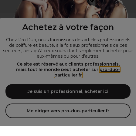
Vous n’êtes pas un professionnel ?
Visitez notre site pour
les particuliers
!
Achetez à votre façon
Chez Pro Duo, nous fournissons des articles professionnels
de coiffure et beauté, à la fois aux professionnels de ces
secteurs, ainsi qu’à ceux souhaitant simplement acheter pour
eux-mêmes ou pour d’autres.
Ce site est réservé aux clients professionnels,
mais tout le monde peut acheter sur
pro-duo-
particulier.fr
© Tous droits réservés © Pro-Duo
2026
Spécialiste de la coiffure et de la beauté, nous vous proposons une
large sélection de produits professionnels pour la coiffure et
Je suis un professionnel, acheter ici
l'esthétique autour d'un choix de grandes marques qui font de Pro-
Duo le fournisseur incontournable des salons de coiffure et instituts
de beauté! Notre gamme de produits s’adresse également à tous ceux
Me diriger vers pro-duo-particulier.fr
qui sont à la recherche de produits et d'accessoires de coiffure et de
matériel esthétique de qualité.