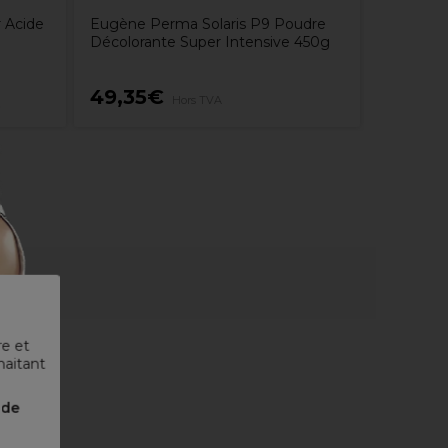
 Acide
Eugène Perma Solaris P9 Poudre
Décolorante Super Intensive 450g
49,35€
9,75€
Hors TVA
re et
haitant
nde