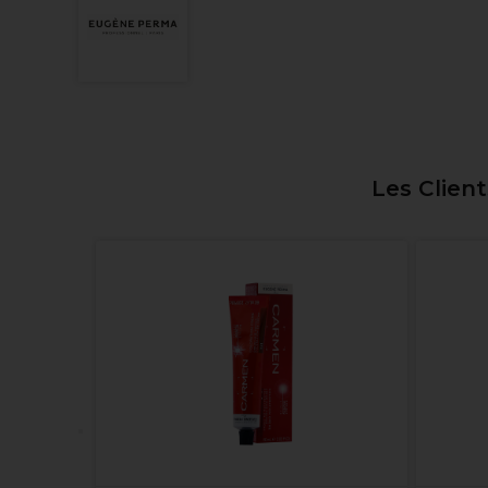
Les Clien
lor 6.31