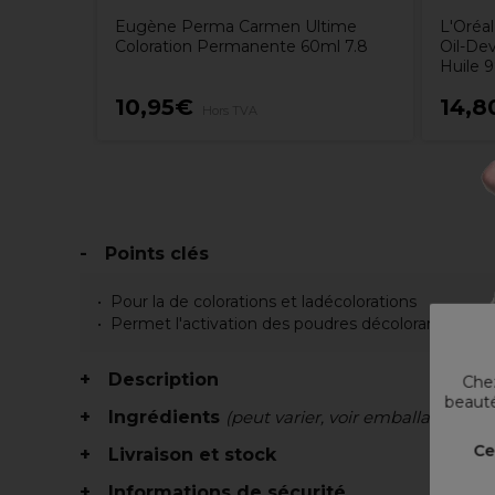
Eugène Perma Carmen Ultime
L'Oréal
Coloration Permanente 60ml 7.8
Oil-De
Huile 
10,95€
14,8
Hors TVA
Points clés
Pour la de colorations et ladécolorations
Permet l'activation des poudres décolorantes
Description
Chez
beauté
Ingrédients
(peut varier, voir emballage)
Ce
Livraison et stock
Informations de sécurité