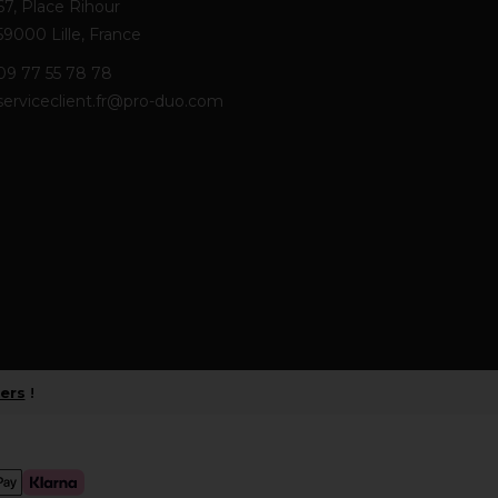
67, Place Rihour
59000 Lille, France
09 77 55 78 78
serviceclient.fr@pro-duo.com
iers
!