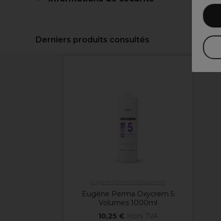
Derniers produits consultés
Eugène Perma Professionnel
Eugène Perma Oxycrem 5
Volumes 1000ml
10,25 €
Hors TVA