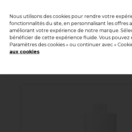
Profitez d
Nous utilisons des cookies pour rendre votre expér
fonctionnalités du site, en personnalisant les offres
améliorant votre expérience de notre marque. Sélec
Marques
Bons plans
Coiffure
Electro et Matériel
bénéficier de cette expérience fluide. Vous pouvez 
Paramètres des cookies » ou continuer avec « Cooki
Livraison et délais
lire la suite
aux cookies