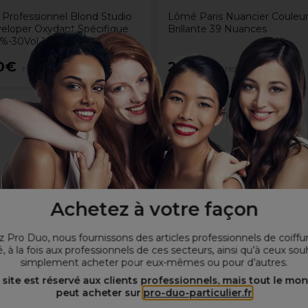
 Professionnel Blond Studio
Lômé Paris Nuancier Couleur
veloper Oxydant Spécifique
Brillante 39 Nuances
9%-30Vol 1L
0€
20,25€
Hors TVA
Hors TVA
Achetez à votre façon
 Pro Duo, nous fournissons des articles professionnels de coiffu
, à la fois aux professionnels de ces secteurs, ainsi qu’à ceux sou
simplement acheter pour eux-mêmes ou pour d’autres.
 site est réservé aux clients professionnels, mais tout le mo
peut acheter sur
pro-duo-particulier.fr