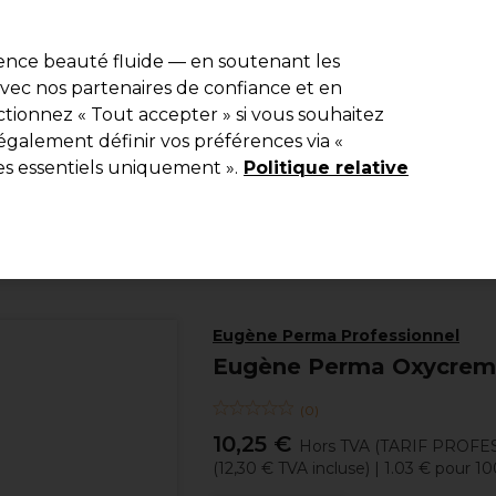
e 10 % de remise* sur votre première commande pro duo. Avec le c
ience beauté fluide — en soutenant les
 avec nos partenaires de confiance et en
Rechercher
tionnez « Tout accepter » si vous souhaitez
Equipement de salon
Beauté
Hommes
Inspirations
Les Pri
également définir vos préférences via «
es essentiels uniquement ».
Politique relative
Coiffure
Coloration
Révélateur
Eugène Perma Professionnel
Eugène Perma Oxycrem
(
0
)
10,25 €
Hors TVA
(TARIF PROFE
(
12,30 €
TVA incluse)
| 1.03 € pour 1