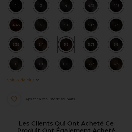
1
3
4
4.12
4.15
4.45
5
5.1
5.18
5.3
5.35
5.4
5.5
5.71
5.8
6
6.1
6.12
6.23
6.3
Voir 27 de plus
Ajouter à ma liste de souhaits
Les Clients Qui Ont Acheté Ce
Produit Ont Également Acheté