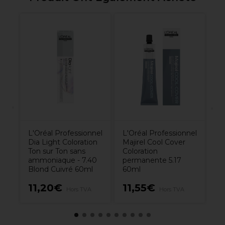
nel
L'
5
Di
1L
L'Oréal Professionnel
L'Oréal Professionnel
Dia Light Coloration
Majirel Cool Cover
Ton sur Ton sans
Coloration
ammoniaque - 7.40
permanente 5.17
Blond Cuivré 60ml
60ml
11,20€
11,55€
1
Hors TVA
Hors TVA