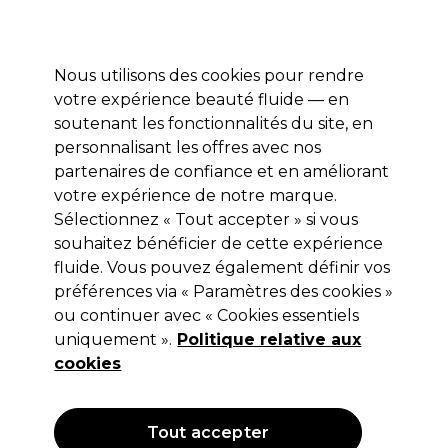
Profitez de 10 % de remise* sur votre première commande pro duo. Avec le code:
PRO10
Nous utilisons des cookies pour rendre
Se connecter
votre expérience beauté fluide — en
soutenant les fonctionnalités du site, en
Marques
Bons plans
Coiffure
Electro et Matériel
Equipem
personnalisant les offres avec nos
Livraison et délais
partenaires de confiance et en améliorant
lire la suite
votre expérience de notre marque.
Sélectionnez « Tout accepter » si vous
L'Oréal Professionnel
souhaitez bénéficier de cette expérience
L'Oréal Professionnel Dia Color 5.5
fluide. Vous pouvez également définir vos
préférences via « Paramètres des cookies »
60ml
ou continuer avec « Cookies essentiels
(
10
)
uniquement ».
Politique relative aux
12,40 €
cookies
Hors TVA
(TARIF PROFESSIONNEL)
(
14,88 €
TVA incluse)
| 20.67 € pour 100ml
Tout accepter
OFFRE