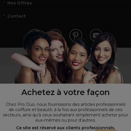
Nos Offres
Contact
Vous n’êtes pas un professionnel ?
Visitez notre site pour
les particuliers
!
Achetez à votre façon
Chez Pro Duo, nous fournissons des articles professionnels
de coiffure et beauté, à la fois aux professionnels de ces
secteurs, ainsi qu’à ceux souhaitant simplement acheter pour
eux-mêmes ou pour d’autres.
© Tous droits réservés © Pro-Duo
2026
Ce site est réservé aux clients professionnels,