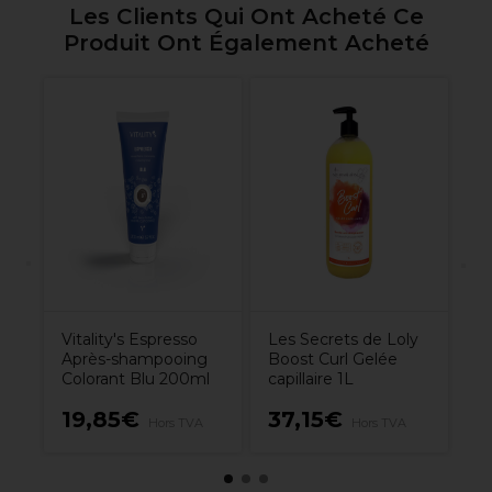
Les Clients Qui Ont Acheté Ce
Produit Ont Également Acheté
s
Re
Fi
Vitality's Espresso
Les Secrets de Loly
Après-shampooing
Boost Curl Gelée
Colorant Blu 200ml
capillaire 1L
19,85€
37,15€
2
Hors TVA
Hors TVA