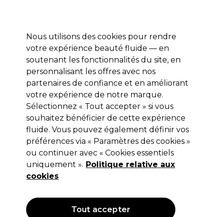
Profitez de 10 % de remise* sur votre première commande pro duo. Avec le code:
PRO10
Nous utilisons des cookies pour rendre
Se connecter
votre expérience beauté fluide — en
soutenant les fonctionnalités du site, en
Marques
Bons plans
Coiffure
Electro et Matériel
Equipem
personnalisant les offres avec nos
Livraison et délais
partenaires de confiance et en améliorant
lire la suite
votre expérience de notre marque.
Sélectionnez « Tout accepter » si vous
Sibel
souhaitez bénéficier de cette expérience
Sibel Bâtons pour Cheveux Gris
fluide. Vous pouvez également définir vos
préférences via « Paramètres des cookies »
Blond
ou continuer avec « Cookies essentiels
(
2
)
uniquement ».
Politique relative aux
8,85 €
cookies
Hors TVA
(TARIF PROFESSIONNEL)
(
10,62 €
TVA incluse)
Tout accepter