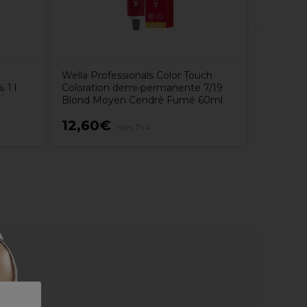
Wella Professionals Color Touch
 1 l
Coloration demi-permanente 7/19
Blond Moyen Cendré Fumé 60ml
12,60€
2,15€
Hors TVA