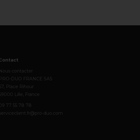
Contact
Nous contacter
PRO-DUO FRANCE SAS
67, Place Rihour
59000 Lille, France
09 77 55 78 78
serviceclient.fr@pro-duo.com