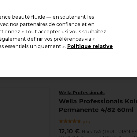
e 10 % de remise* sur votre première commande pro duo. Avec le c
ience beauté fluide — en soutenant les
 avec nos partenaires de confiance et en
Rechercher
tionnez « Tout accepter » si vous souhaitez
Equipement de salon
Beauté
Hommes
Inspirations
Les Pri
également définir vos préférences via «
es essentiels uniquement ».
Politique relative
Coiffure
Coloration
Coloration permanente
Wella Professionals
Wella Professionals Kol
Permanente 4/82 60ml
(
68
)
12,10 €
Hors TVA
(TARIF PROFE