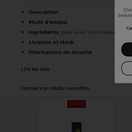
Chez
Description
beauté
Mode d'emploi
Ce
Ingrédients
(peut varier, voir emballage)
Livraison et stock
Informations de sécurité
Lire les avis
Derniers produits consultés
OFFRE