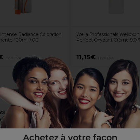
Intense Radiance Coloration
Wella Professionals Welloxon
ente 100ml 7.0C
Perfect Oxydant Crème 9,0 %
€
11,15€
Hors TVA
Hors TVA
es délicates et raffinées
ge
a technologie Triluxiv avancée
cs et jusqu'à 3 niveaux de portance
Achetez à votre façon
d'oxydation plus court (compatible Climazon)