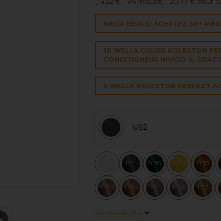
(
14,52 €
TVA incluse)
| 20.17 € pour 
MEGA DEALS: ACHETEZ 30+ PIÈCE
10 WELLA COLOR KOLESTON PE
CONDITIONEUR INVIGO 1L GRATU
5 WELLA KOLESTON PERFECT AC
4/82
0.00
0.11
0.28
0.30
0.33
10.03
10.04
10.1
10.16
10.3
Voir 152 de plus