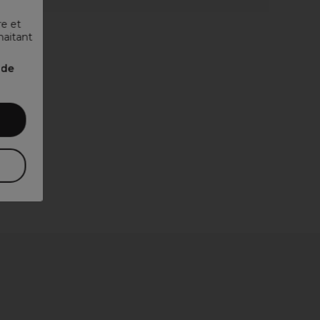
re et
haitant
nde