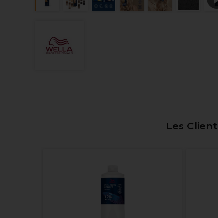
Les Clien
 en