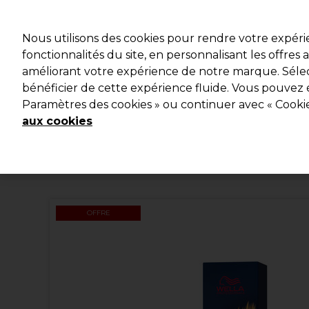
Profitez d
Nous utilisons des cookies pour rendre votre expér
fonctionnalités du site, en personnalisant les offres
améliorant votre expérience de notre marque. Sélec
Marques
Bons plans
Coiffure
Electro et Matériel
bénéficier de cette expérience fluide. Vous pouvez 
Paramètres des cookies » ou continuer avec « Cooki
Livraison et délais
lire la suite
aux cookies
OFFRE