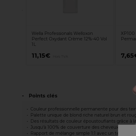
Wella Professionals Welloxon
XP100 
Perfect Oxydant Crème 12%-40 Vol
Perman
1L
11,15€
7,65
Hors TVA
Points clés
Couleur professionnelle permanente pour des teint
Palette unique de blond riche naturel brun et rou
Des résultats de couleur époustouflants grâce à l
Jusqu'à 100% de couverture des cheveux gris/blan
Rapport de mélange simple 1:1 avec un temps de 