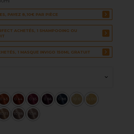
100ml
S, PAYEZ 8,10€ PAR PIÈCE
RFECT ACHETÉS, 1 SHAMPOOING OU
IT
HETÉS, 1 MASQUE INVIGO 150ML GRATUIT
0.43
0.44
0.65
0.66
0.88
10.0
10.00
10.31
10.38
10.8